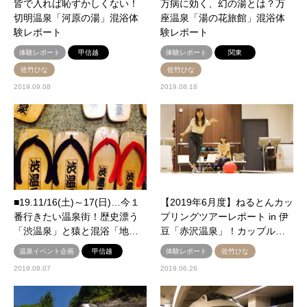
皆で入れば恥ずかしくない！
万病に効く、幻の湯とは？万
切明温泉「河原の湯」混浴体
座温泉「湯の花旅館」混浴体
験レポート
験レポート
体験レポート
甲信越
体験レポート
関東
佐竹ひな
佐竹ひな
2019.09.08
2019.08.18
■19.11/16(土)～17(日)…今１
【2019年6月度】ねるとんカッ
番行きたい温泉街！歴史漂う
プリングツアーレポート in 伊
「渋温泉」と猿と混浴「地…
豆「赤沢温泉」！カップル…
温泉イベント企画
甲信越
体験レポート
佐竹ひな
2019.08.07
2019.06.26