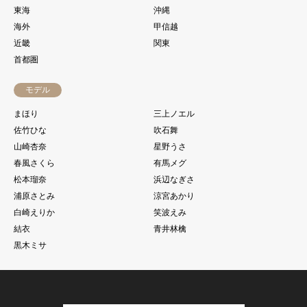
東海
沖縄
海外
甲信越
近畿
関東
首都圏
モデル
まほり
三上ノエル
佐竹ひな
吹石舞
山崎杏奈
星野うさ
春風さくら
有馬メグ
松本瑠奈
浜辺なぎさ
浦原さとみ
涼宮あかり
白崎えりか
笑波えみ
結衣
青井林檎
黒木ミサ