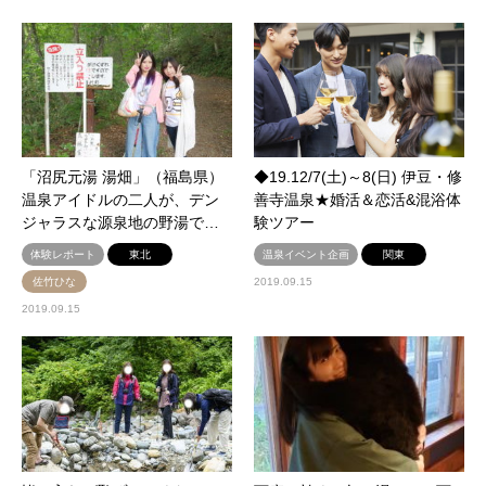
「沼尻元湯 湯畑」（福島県）
◆19.12/7(土)～8(日) 伊豆・修
温泉アイドルの二人が、デン
善寺温泉★婚活＆恋活&混浴体
ジャラスな源泉地の野湯で…
験ツアー
体験レポート
東北
温泉イベント企画
関東
佐竹ひな
2019.09.15
2019.09.15