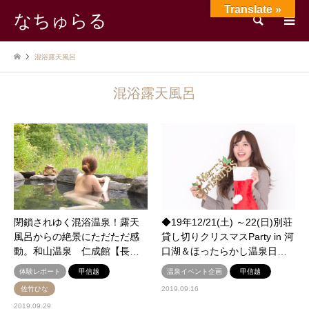
Translate »
なちゅらる
検索
混浴露天風呂
混浴露天風呂
閉鎖されゆく混浴温泉！露天
◆19年12/21(土) ～22(日)別荘
風呂からの絶景にただただ感
貸し切りクリスマスParty in 河
動。和山温泉 仁成館【長…
口湖＆ほったらかし温泉日…
体験レポート
甲信越
温泉イベント企画
甲信越
佐竹ひな
2019.09.16
2019.09.29