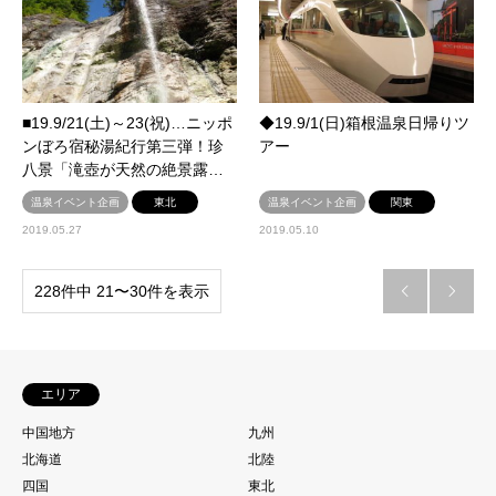
■19.9/21(土)～23(祝)…ニッポ
◆19.9/1(日)箱根温泉日帰りツ
ンぼろ宿秘湯紀行第三弾！珍
アー
八景「滝壺が天然の絶景露…
温泉イベント企画
東北
温泉イベント企画
関東
2019.05.27
2019.05.10
228件中 21〜30件を表示


エリア
中国地方
九州
北海道
北陸
四国
東北