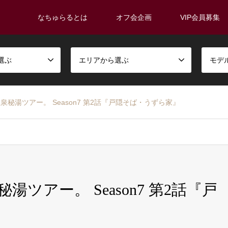
なちゅらるとは
オフ会企画
VIP会員募集
選ぶ
エリアから選ぶ
モデ
秘湯ツアー。 Season7 第2話『戸隠そば・うずら家』
ツアー。 Season7 第2話『戸