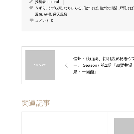
投稿者:
natural
うずら
,
うずら家
,
なちゅらる
,
信州そば
,
信州の混浴
,
戸隠そば
温泉
,
秘湯
,
露天風呂
コメント:
0
信州・秋山郷、切明温泉秘湯ツ
ー。 Season7 第1話『加賀井温
泉・一陽館』
関連記事