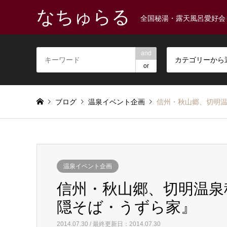
なちゅらる
全国秘湯・露天風呂愛好会
and
カテゴリーから
or
ブログ
温泉イベント企画
信州・秋山郷、切明温泉
温泉イベント企画
信州・秋山郷、切明温泉秘湯
隠そば・うずら家』
2014.07.30 / 最終更新日：2014.07.30