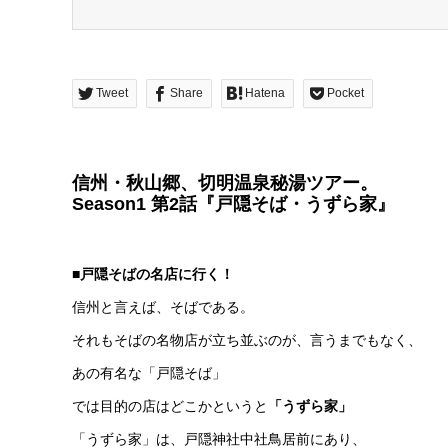
Tweet
Share
Hatena
Pocket
信州・秋山郷、切明温泉秘湯ツアー。
Season1
第2
話『戸隠そば・うずら家』
■戸隠そばの名店に行く！
信州と言えば、そばである。
それもそばの名物店が立ち並ぶのが、言うまでもなく、
あの有名な「戸隠そば」
では目的の店はどこかというと
「うずら家」
「うずら家」は、戸隠神社中社鳥居前にあり、