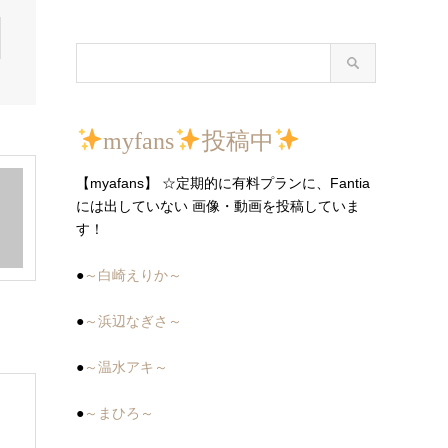
myfans
投稿中
【myafans】 ☆定期的に有料プランに、Fantia
には出していない 画像・動画を投稿していま
す！
●
～白崎えりか～
●
～浜辺なぎさ～
●
～温水アキ～
●
～まひろ～