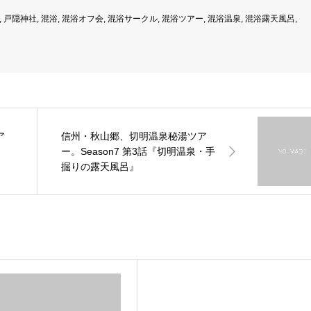
,
戸隠神社
,
混浴
,
混浴オフ会
,
混浴サークル
,
混浴ツアー
,
混浴温泉
,
混浴露天風呂
,
ア
信州・秋山郷、切明温泉秘湯ツア
ー。Season7 第3話『切明温泉・手
掘りの露天風呂』