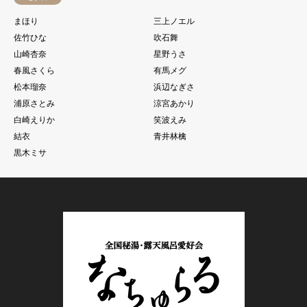
まほり
三上ノエル
佐竹ひな
吹石舞
山崎杏奈
星野うさ
春風さくら
有馬メグ
松本瑠奈
浜辺なぎさ
浦原さとみ
涼宮あかり
白崎えりか
笑波えみ
結衣
青井林檎
黒木ミサ