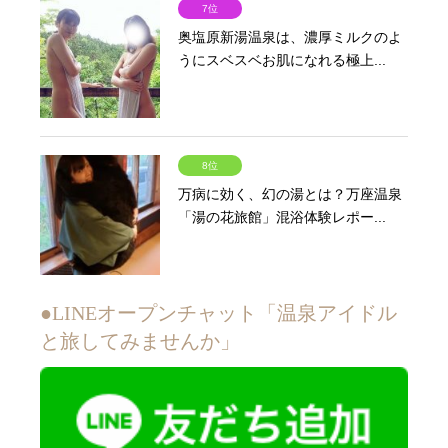
7位
奥塩原新湯温泉は、濃厚ミルクのよ
うにスベスベお肌になれる極上...
8位
万病に効く、幻の湯とは？万座温泉
「湯の花旅館」混浴体験レポー...
●LINEオープンチャット「温泉アイドル
と旅してみませんか」