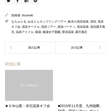
投稿者:
douwaki
なちゅらる
,
ねるとんカップリングツアー
,
栃木の混浴温泉
,
混浴
,
混浴
オフ会
,
混浴サークル
,
混浴ツアー
,
混浴パーティ
,
混浴温泉
,
混浴露天風
呂
,
温泉アイドル
,
秘湯
,
秘湯女子図鑑
,
那須温泉
,
露天風呂
関連記事
★ＧＷ山梨・赤石温泉オフ会
■2015年11月度、九州縦断、
秘湯・混浴ツアーレポート