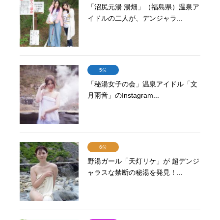
「沼尻元湯 湯畑」（福島県）温泉ア
イドルの二人が、デンジャラ...
5位
「秘湯女子の会」温泉アイドル「文
月雨音」のInstagram...
6位
野湯ガール「天灯リケ」が 超デンジ
ャラスな禁断の秘湯を発見！...