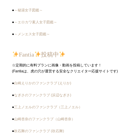
●
～秘湯女子図鑑～
●
～エロカワ素人女子図鑑～
●
～メンエス女子図鑑～
Fantia
投稿中
☆定期的に有料プランに画像・動画を投稿しています！
(Fantiaは、虎の穴が運営する安全なクリエイター応援サイトです)
●
白崎えりかのファンクラブ (えりか)
●
なぎさのファンクラブ (浜辺なぎさ)
●
三上ノエルのファンクラブ（三上ノエル）
●
山崎杏奈のファンクラブ（山崎杏奈）
●
吹石舞のファンクラブ (吹石舞)