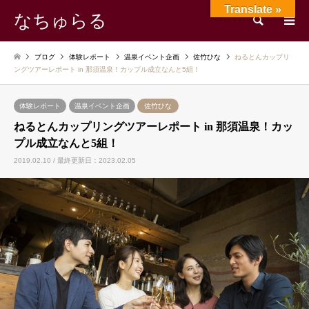
Translate »
なちゅらる
検索
ブログ
体験レポート
温泉イベント企画
佐竹ひな
ねるとんカップリ
ングツアーレポート in 那須温泉！カップル成立なんと5組！
体験レポート
温泉イベント企画
佐竹ひな
ねるとんカップリングツアーレポート in 那須温泉！カッ
プル成立なんと5組！
2019.02.10 / 最終更新日：2023.02.05