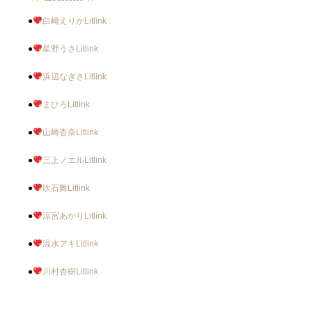
●
白崎えりかLitlink
●
星野うさLitlink
●
浜辺なぎさLitlink
●
まひろLitlink
●
山崎杏奈Litlink
●
三上ノエルLitlink
●
吹石舞Litlink
●
涼宮あかりLitlink
●
温水アキLitlink
●
川村杏樹Litlink