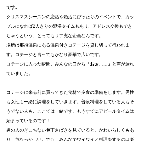
です。
クリスマスシーズンの恋活や婚活にぴったりのイベントで、カッ
プルになれば2人きりの混浴タイムもあり、アドレス交換もでき
ちゃうという、とってもリア充な企画なんです。
場所は那須温泉にある温泉付きコテージを貸し切って行われま
す。コテージと言ってもかなり豪華で広いです。
コテージに入った瞬間、みんなの口から
「おぉ……」
と声が漏れ
ていました。
コテージに来る前に買ってきた食材で夕食の準備をします。男性
も女性も一緒に調理をしていきます。普段料理をしている人もそ
うでない人も、ここでは一緒です。もうすでにアピールタイムは
始まっているのです！
男の人のぎこちない包丁さばきを見ていると、かわいらしくもあ
り、危なっかしい。でも、みんなでワイワイと料理をするのは楽