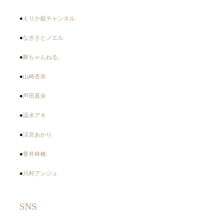
●
えりか姫チャンネル
●
なぎさとノエル
●
舞ちゃんねる。
●
山崎杏奈
●
芦田真央
●
温水アキ
●
涼宮あかり
●
青井林檎
●
川村アンジュ
SNS