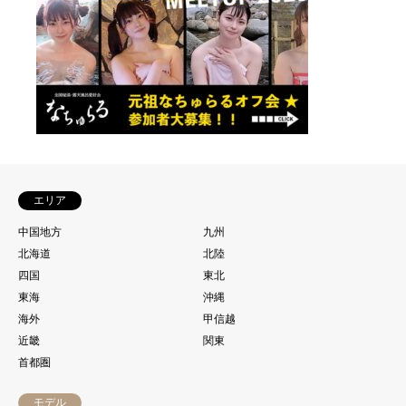
エリア
中国地方
九州
北海道
北陸
四国
東北
東海
沖縄
海外
甲信越
近畿
関東
首都圏
モデル