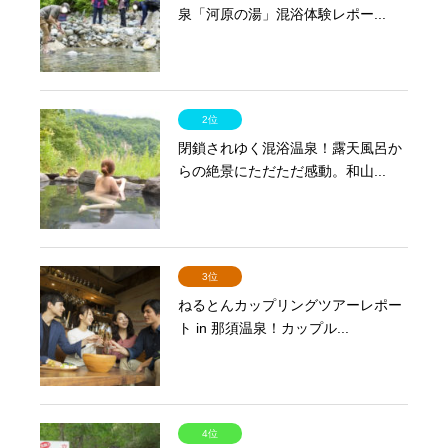
泉「河原の湯」混浴体験レポー...
2位
閉鎖されゆく混浴温泉！露天風呂か
らの絶景にただただ感動。和山...
3位
ねるとんカップリングツアーレポー
ト in 那須温泉！カップル...
4位