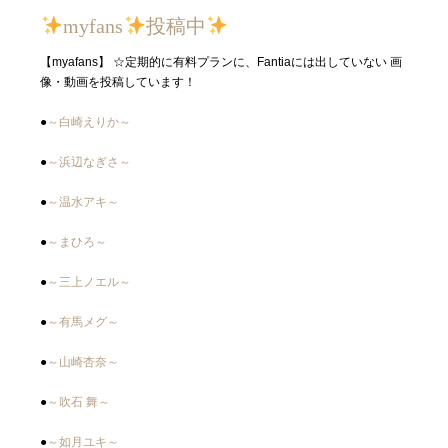
myfans
投稿中
【myafans】 ☆定期的に有料プランに、Fantiaには出していない 画
像・動画を投稿しています！
●
～白崎えりか～
●
～浜辺なぎさ～
●
～温水アキ～
●
～まひろ～
●
～三上ノエル～
●
～有馬メグ～
●
～山崎杏奈～
●
～吹石 舞～
●
～如月ユキ～