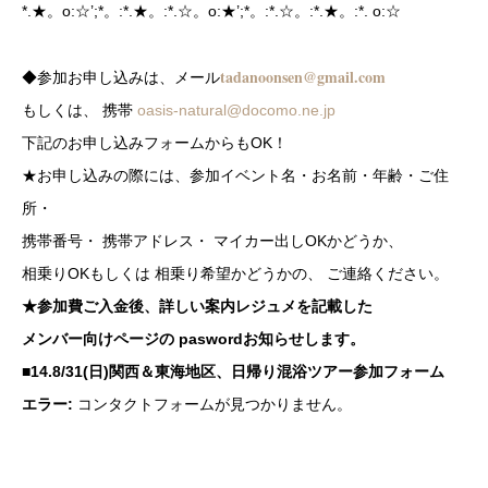
*.★。o:☆’;*。:*.★。:*.☆。o:★’;*。:*.☆。:*.★。:*. o:☆
tadanoonsen@gmail.com
◆参加お申し込みは、メール
もしくは、 携帯
oasis-natural@docomo.ne.jp
下記のお申し込みフォームからもOK！
★お申し込みの際には、参加イベント名・お名前・年齢・ご住
所・
携帯番号・ 携帯アドレス・ マイカー出しOKかどうか、
相乗りOKもしくは 相乗り希望かどうかの、 ご連絡ください。
★参加費ご入金後、詳しい案内レジュメを記載した
メンバー向けページの paswordお知らせします。
■14.8/31(日)関西＆東海地区、日帰り混浴ツアー参加フォーム
エラー:
コンタクトフォームが見つかりません。