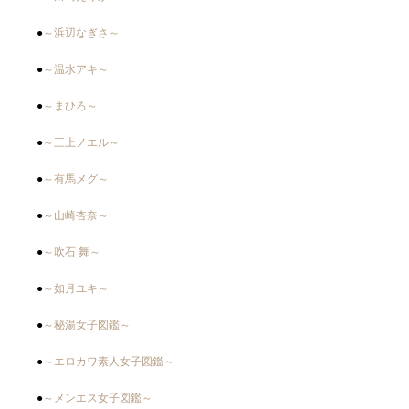
●
～浜辺なぎさ～
●
～温水アキ～
●
～まひろ～
●
～三上ノエル～
●
～有馬メグ～
●
～山崎杏奈～
●
～吹石 舞～
●
～如月ユキ～
●
～秘湯女子図鑑～
●
～エロカワ素人女子図鑑～
●
～メンエス女子図鑑～