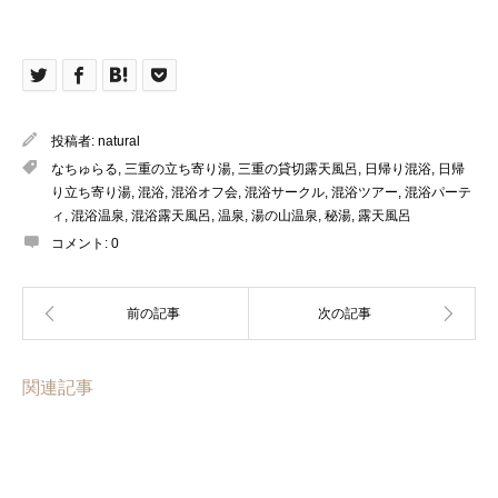
投稿者:
natural
なちゅらる
,
三重の立ち寄り湯
,
三重の貸切露天風呂
,
日帰り混浴
,
日帰
り立ち寄り湯
,
混浴
,
混浴オフ会
,
混浴サークル
,
混浴ツアー
,
混浴パーテ
ィ
,
混浴温泉
,
混浴露天風呂
,
温泉
,
湯の山温泉
,
秘湯
,
露天風呂
コメント:
0
関連記事