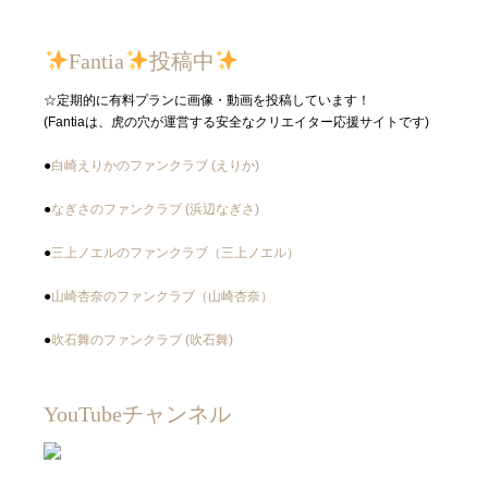
Fantia
投稿中
☆定期的に有料プランに画像・動画を投稿しています！
(Fantiaは、虎の穴が運営する安全なクリエイター応援サイトです)
●
白崎えりかのファンクラブ (えりか)
●
なぎさのファンクラブ (浜辺なぎさ)
●
三上ノエルのファンクラブ（三上ノエル）
●
山崎杏奈のファンクラブ（山崎杏奈）
●
吹石舞のファンクラブ (吹石舞)
YouTubeチャンネル