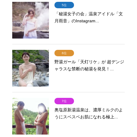
5位
「秘湯女子の会」温泉アイドル「文
月雨音」のInstagram...
6位
野湯ガール「天灯リケ」が 超デンジ
ャラスな禁断の秘湯を発見！...
7位
奥塩原新湯温泉は、濃厚ミルクのよ
うにスベスベお肌になれる極上...