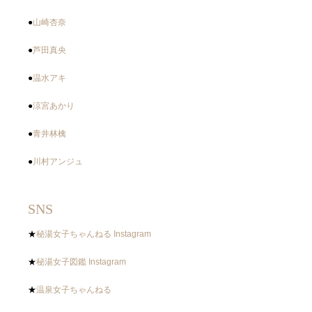
●
山崎杏奈
●
芦田真央
●
温水アキ
●
涼宮あかり
●
青井林檎
●
川村アンジュ
SNS
★
秘湯女子ちゃんねる Instagram
★
秘湯女子図鑑 Instagram
★
温泉女子ちゃんねる