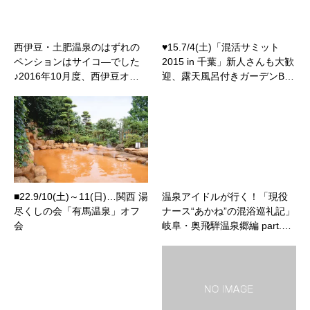
西伊豆・土肥温泉のはずれの
♥15.7/4(土)「混活サミット
ペンションはサイコ―でした
2015 in 千葉」新人さんも大歓
♪2016年10月度、西伊豆オ…
迎、露天風呂付きガーデンB…
■22.9/10(土)～11(日)…関西 湯
温泉アイドルが行く！「現役
尽くしの会「有馬温泉」オフ
ナース“あかね”の混浴巡礼記」
会
岐阜・奥飛騨温泉郷編 part.…