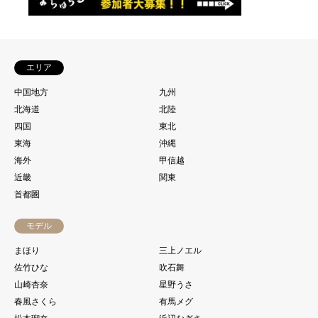
エリア
中国地方
九州
北海道
北陸
四国
東北
東海
沖縄
海外
甲信越
近畿
関東
首都圏
モデル
まほり
三上ノエル
佐竹ひな
吹石舞
山崎杏奈
星野うさ
春風さくら
有馬メグ