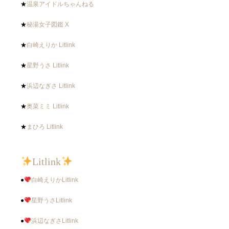
★
温泉アイドルちゃんねる
★
秘湯女子図鑑 X
★
白崎えりか Litlink
★
星野うさ Litlink
★
浜辺なぎさ Litlink
★
奥菜ミミ Litlink
★
まひろ Litlink
Litlink
●
白崎えりかLitlink
●
星野うさLitlink
●
浜辺なぎさLitlink