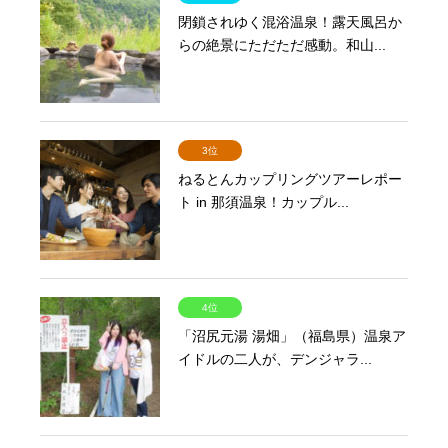
閉鎖されゆく混浴温泉！露天風呂か
らの絶景にただただ感動。和山...
3位
ねるとんカップリングツアーレポー
ト in 那須温泉！カップル...
4位
「沼尻元湯 湯畑」（福島県）温泉ア
イドルの二人が、デンジャラ...