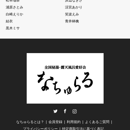
松本瑠奈
浜辺なぎさ
浦原さとみ
涼宮あかり
白崎えりか
笑波えみ
結衣
青井林檎
黒木ミサ
Twitter
Facebook
Instagram
なちゅらるとは？
会員登録
利用規約
よくあるご質問
プライバシーポリシー
特定商取引法に基づく表記