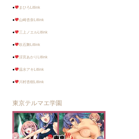
●
まひろLitlink
●
山崎杏奈Litlink
●
三上ノエルLitlink
●
吹石舞Litlink
●
涼宮あかりLitlink
●
温水アキLitlink
●
川村杏樹Litlink
東京テルマエ学園