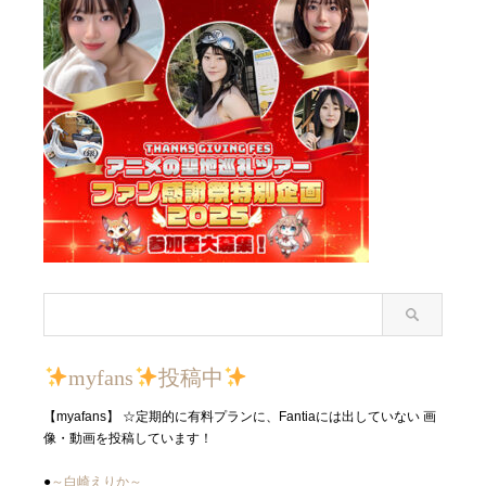
myfans
投稿中
【myafans】 ☆定期的に有料プランに、Fantiaには出していない 画
像・動画を投稿しています！
●
～白崎えりか～