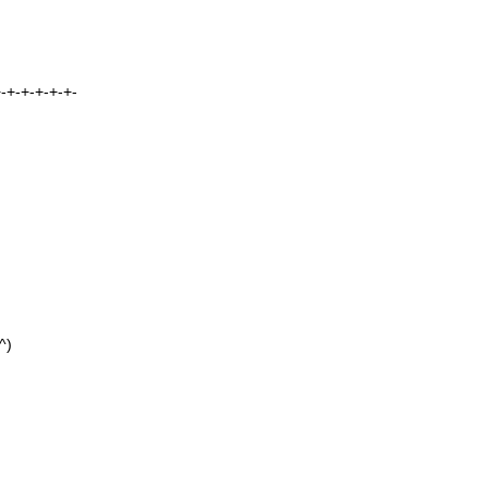
-+-+-+-+-+-
。
)