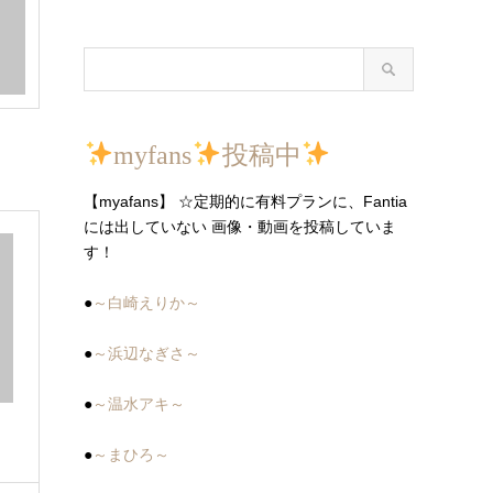
myfans
投稿中
【myafans】 ☆定期的に有料プランに、Fantia
には出していない 画像・動画を投稿していま
す！
●
～白崎えりか～
●
～浜辺なぎさ～
●
～温水アキ～
●
～まひろ～