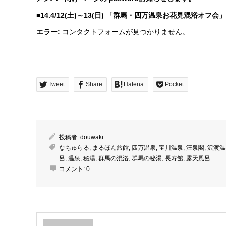
■14.4/12(土)～13(日) 「群馬・四万温泉お花見混浴オフ
エラー:
コンタクトフォームが見つかりません。
Tweet
Share
Hatena
Pocket
投稿者:
douwaki
なちゅらる
,
まるほん旅館
,
四万温泉
,
宝川温泉
,
汪泉閣
,
沢渡温
呂
,
温泉
,
秘湯
,
群馬の混浴
,
群馬の秘湯
,
長寿館
,
露天風呂
コメント:
0