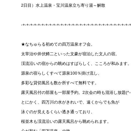
2日目）水上温泉・宝川温泉立ち寄り湯～解散
-+-+-+-+-+-+-+-+-+-+-+-+-+-+-+-+-+-+-+-+-+-+-+-+-+-+-+-+-+
★なちゅらる初めての四万温泉オフ会。
太宰治や井伏鱒二といった文豪が宿泊した文人の宿。
渓流沿いの宿からの眺めはすばらしく、こころが和みます
源泉の宿らしくすべて源泉100％掛け流し、
多彩な貸切風呂も数か所すべて無料です。
露天風呂付の部屋も一部屋予約。2次会の時も混浴し放題(^-^
とにかく、四万川の水がきれいで、遠くからでも魚が
泳ぐのが見えるくらい透き通っており、
桜並木も渓流沿いの露天風呂から眺められます。
心が和む「四万温泉」の旅。