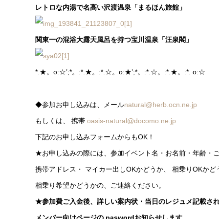
レトロな内湯で名高い沢渡温泉「まるほん旅館」
関東一の混浴大露天風呂を持つ宝川温泉「汪泉閣」
*.★。o:☆’;*。:*.★。:*.☆。o:★’;*。:*.☆。:*.★。:*. o:☆
◆参加お申し込みは、メール
natural@herb.ocn.ne.jp
もしくは、 携帯
oasis-natural@docomo.ne.jp
下記のお申し込みフォームからもOK！
★お申し込みの際には、参加イベント名・お名前・年齢・
携帯アドレス・ マイカー出しOKかどうか、 相乗りOKかど
相乗り希望かどうかの、ご連絡ください。
★参加費ご入金後、詳しい案内状・当日のレジュメ記載さ
メンバー向けページの paswordお知らせします。