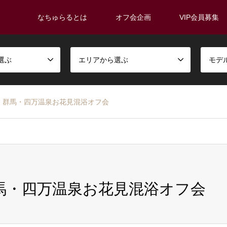
なちゅらるとは
オフ会企画
VIP会員募集
選ぶ
エリアから選ぶ
モデ
13(日) 群馬・四万温泉お花見混浴オフ会
(日) 群馬・四万温泉お花見混浴オフ会