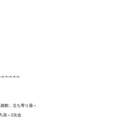
-+-+-+-+-+-
ん旅館」立ち寄り湯～
入浴～2次会