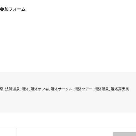
会」参加フォーム
泉
,
法師温泉
,
混浴
,
混浴オフ会
,
混浴サークル
,
混浴ツアー
,
混浴温泉
,
混浴露天風