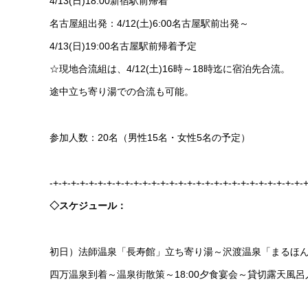
4/13(日)18:00新宿駅前帰着
名古屋組出発：4/12(土)6:00名古屋駅前出発～
4/13(日)19:00名古屋駅前帰着予定
☆現地合流組は、4/12(土)16時～18時迄に宿泊先合流。
途中立ち寄り湯での合流も可能。
参加人数：20名（男性15名・女性5名の予定）
-+-+-+-+-+-+-+-+-+-+-+-+-+-+-+-+-+-+-+-+-+-+-+-+-+-+-+-+-+
◇スケジュール：
初日）法師温泉「長寿館」立ち寄り湯～沢渡温泉「まるほ
四万温泉到着～温泉街散策～18:00夕食宴会～貸切露天風呂