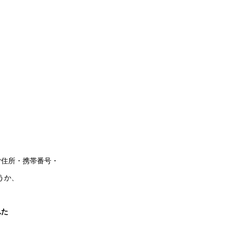
ご住所・携帯番号・
うか、
れた