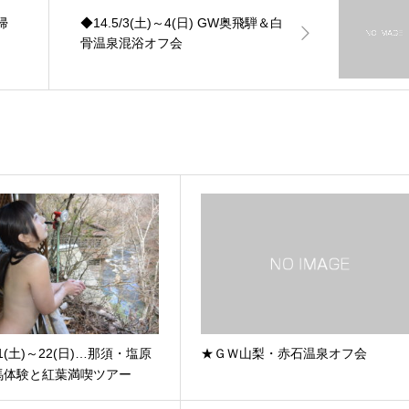
帰
◆14.5/3(土)～4(日) GW奥飛騨＆白
骨温泉混浴オフ会
/21(土)～22(日)…那須・塩原
★ＧＷ山梨・赤石温泉オフ会
馬体験と紅葉満喫ツアー