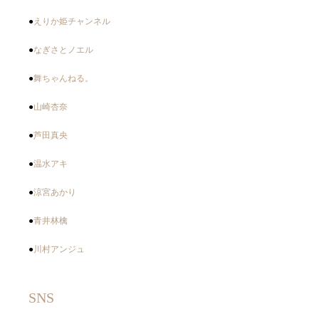
●
えりか姫チャンネル
●
なぎさとノエル
●
舞ちゃんねる。
●
山崎杏奈
●
芦田真央
●
温水アキ
●
涼宮あかり
●
青井林檎
●
川村アンジュ
SNS