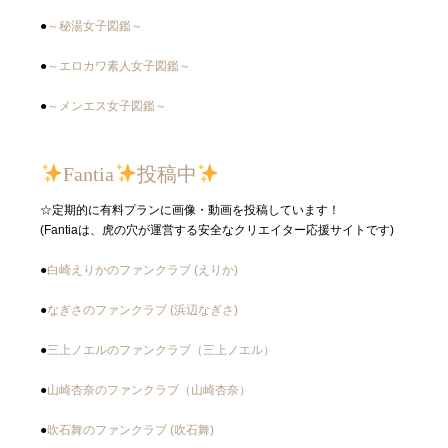
●
～秘湯女子図鑑～
●
～エロカワ素人女子図鑑～
●
～メンエス女子図鑑～
Fantia
投稿中
☆定期的に有料プランに画像・動画を投稿しています！
(Fantiaは、虎の穴が運営する安全なクリエイター応援サイトです)
●
白崎えりかのファンクラブ (えりか)
●
なぎさのファンクラブ (浜辺なぎさ)
●
三上ノエルのファンクラブ（三上ノエル）
●
山崎杏奈のファンクラブ（山崎杏奈）
●
吹石舞のファンクラブ (吹石舞)