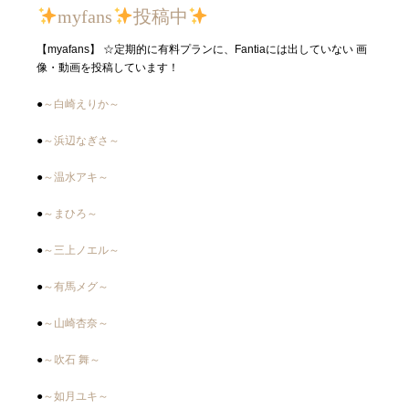
myfans
投稿中
【myafans】 ☆定期的に有料プランに、Fantiaには出していない 画
像・動画を投稿しています！
●
～白崎えりか～
●
～浜辺なぎさ～
●
～温水アキ～
●
～まひろ～
●
～三上ノエル～
●
～有馬メグ～
●
～山崎杏奈～
●
～吹石 舞～
●
～如月ユキ～