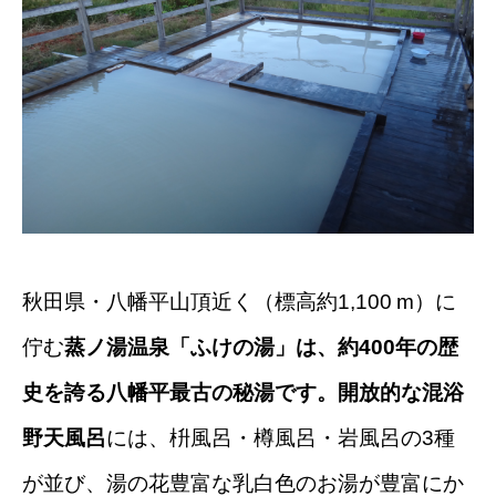
秋田県・八幡平山頂近く（標高約1,100 m）に
佇む
蒸ノ湯温泉「ふけの湯」は、約400年の歴
史を誇る八幡平最古の秘湯です。開放的な混浴
野天風呂
には、枡風呂・樽風呂・岩風呂の3種
が並び、湯の花豊富な乳白色のお湯が豊富にか