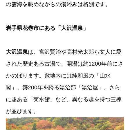
の雲海を眺めながらの湯浴みは格別です。
岩手県花巻市にある
「大沢温泉」
大沢温泉
は、宮沢賢治や高村光太郎ら文人に愛
された歴史ある古湯で、開湯は約1200年前にさ
かのぼります
。敷地内には純和風の「山水
閣」、築200年を誇る湯治部「湯治屋」、さら
に趣ある「菊水館」など、異なる趣を持つ三棟
が並びます
。