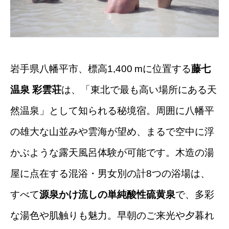
岩手県八幡平市、標高1,400 mに位置する
藤七
温泉 彩雲荘
は、「東北で最も高い場所にある天
然温泉」として知られる秘境宿。周囲に八幡平
の雄大な山並みや雲海が望め、まるで空中に浮
かぶような露天風呂体験が可能です。木造の湯
屋に点在する混浴・男女別の計8つの浴場は、
すべて
源泉かけ流しの単純酸性硫黄泉
で、多彩
な湯色や肌触りも魅力。早朝のご来光や夕暮れ