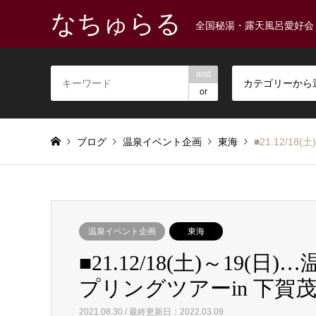
なちゅらる
全国秘湯・露天風呂愛好会
and
カテゴリーから
or
ブログ
温泉イベント企画
東海
■21.12/
温泉イベント企画
東海
■21.12/18(土)～1
プリングツアーin 下賀
2021.08.30 / 最終更新日：2022.03.09