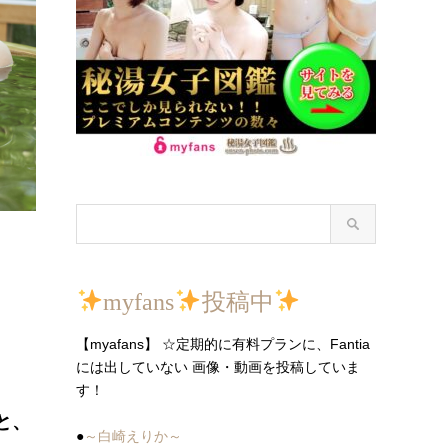
myfans
投稿中
【myafans】 ☆定期的に有料プランに、Fantia
には出していない 画像・動画を投稿していま
す！
と、
●
～白崎えりか～