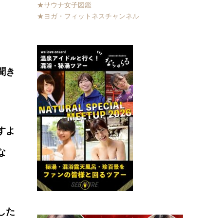
★サウナ女子図鑑
★ヨガ・フィットネスチャンネル
聞き
すよ
な
した