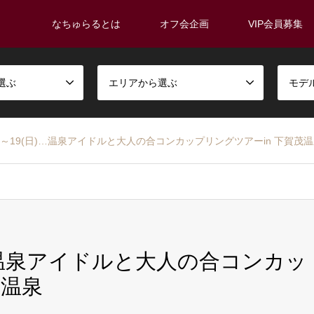
なちゅらるとは
オフ会企画
VIP会員募集
選ぶ
エリアから選ぶ
モデ
18(土)～19(日)…温泉アイドルと大人の合コンカップリングツアーin 下賀茂
9(日)…温泉アイドルと大人の合コンカッ
茂温泉