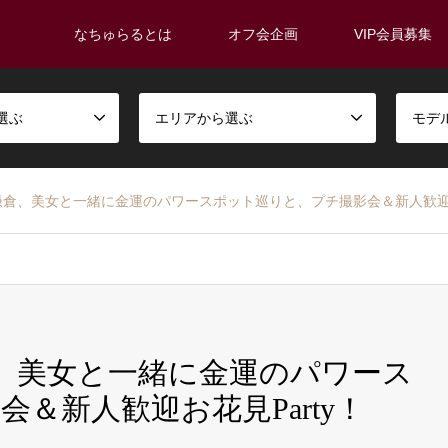
なちゅらるとは
オフ会企画
VIP会員募集
選ぶ
エリアから選ぶ
モデ
) 春の鎌倉、美女と一緒に金運のパワースポット巡りと、プチ撮影会＆新人歓迎お
の鎌倉、美女と一緒に金運のパワース
＆新人歓迎お花見Party！