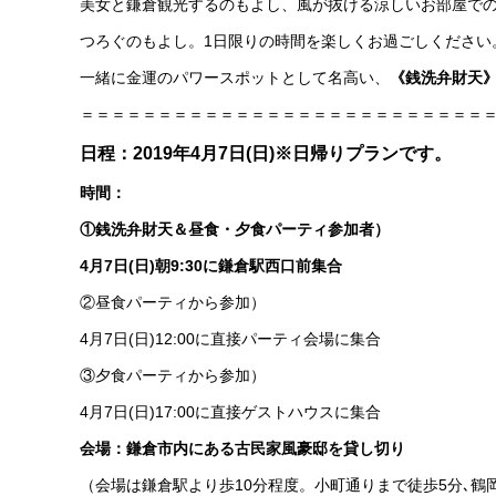
美女と鎌倉観光するのもよし、風が抜ける涼しいお部屋での
つろぐのもよし。1日限りの時間を楽しくお過ごしください
一緒に金運のパワースポットとして名高い、
《銭洗弁財天
＝＝＝＝＝＝＝＝＝＝＝＝＝＝＝＝＝＝＝＝＝＝＝＝＝＝
日程：2019年4月7日(日)※日帰りプランです。
時間：
①銭洗弁財天＆昼食・夕食パーティ参加者）
4月7日(日)朝9:30に鎌倉駅西口前集合
②昼食パーティから参加）
4月7日(日)12:00に直接パーティ会場に集合
③夕食パーティから参加）
4月7日(日)17:00に直接ゲストハウスに集合
会場：鎌倉市内にある古民家風豪邸を貸し切り
（会場は鎌倉駅より歩10分程度。小町通りまで徒歩5分､