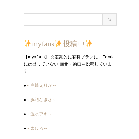
myfans
投稿中
【myafans】 ☆定期的に有料プランに、Fantia
には出していない 画像・動画を投稿していま
す！
●
～白崎えりか～
●
～浜辺なぎさ～
●
～温水アキ～
●
～まひろ～