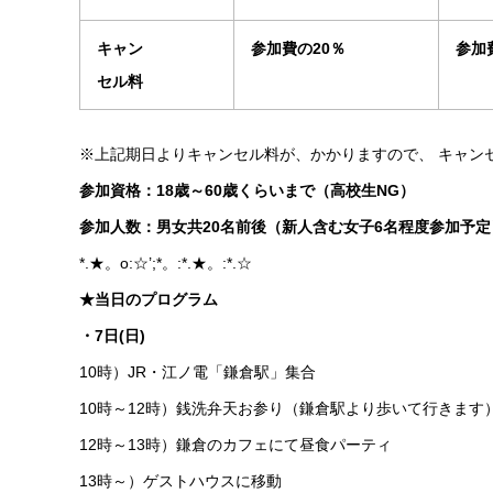
キャン
参加費の20％
参加
セル料
※上記期日よりキャンセル料が、かかりますので、 キャン
参加資格：18歳～60歳くらいまで（高校生NG）
参加人数：男女共20名前後（新人含む女子6名程度参加予
*.★。o:☆’;*。:*.★。:*.☆
★当日のプログラム
・7日(日)
10時）JR・江ノ電「鎌倉駅」集合
10時～12時）銭洗弁天お参り（鎌倉駅より歩いて行きます
12時～13時）鎌倉のカフェにて昼食パーティ
13時～）ゲストハウスに移動