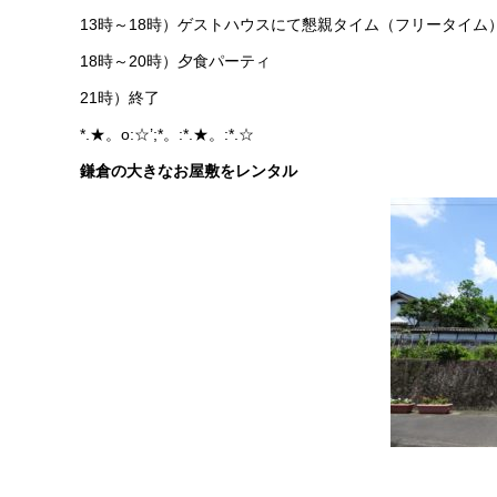
13時～18時）ゲストハウスにて懇親タイム（フリータイム
18時～20時）夕食パーティ
21時）終了
*.★。o:☆’;*。:*.★。:*.☆
鎌倉の大きなお屋敷をレンタル