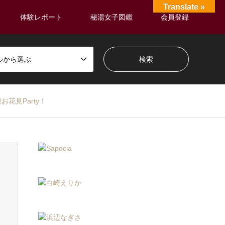
Translate »
体験レポート
秘湯女子図鑑
会員登録
ルから選ぶ
花見Party！