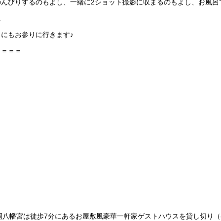
んびりするのもよし、一緒に2ショット撮影に収まるのもよし、お風呂
。
》
にもお参りに行きます♪
＝＝＝＝
鶴岡八幡宮は徒歩7分にあるお屋敷風豪華一軒家ゲストハウスを貸し切り（