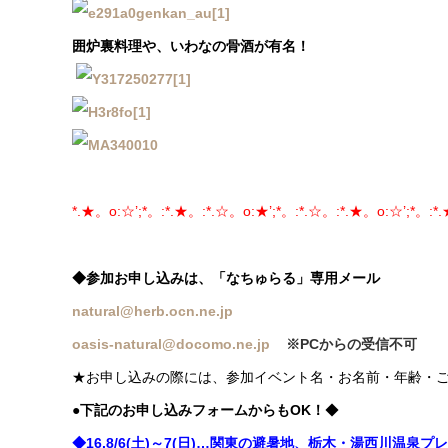
囲炉裏料理や、いわなの骨酒が有名！
*.★。o:☆’;*。:*.★。:*.☆。o:★’;*。:*.☆。:*.★。o:☆’;*。:*.
◆参加お申し込みは、「なちゅらる」専用メール
natural@herb.ocn.ne.jp
oasis-natural@docomo.ne.jp
※PCからの受信不可
★お申し込みの際には、参加イベント名・お名前・年齢・
●下記のお申し込みフォームからもOK！
◆
◆16.8/6(土)～7(日)…関東の避暑地、栃木・湯西川温