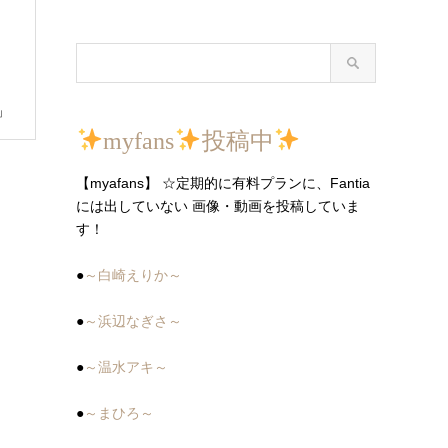
」
myfans
投稿中
【myafans】 ☆定期的に有料プランに、Fantia
には出していない 画像・動画を投稿していま
す！
●
～白崎えりか～
●
～浜辺なぎさ～
●
～温水アキ～
●
～まひろ～