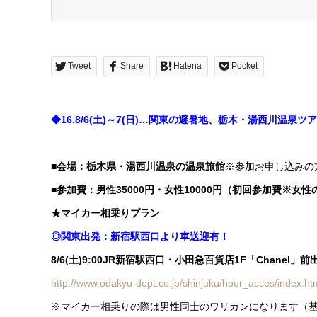
Tweet
Share
Hatena
Pocket
◆16.8/6(土)～7(日)…関東の避暑地、栃木・湯西川温
■会場：栃木県・湯西川温泉の温泉旅館
※参加お申し込みの
■参加費：男性35000円・女性10000円（初回参加費※女
★マイカー相乗りプラン
◎関東出発：新宿駅西口より車送迎有！
8/6(土)9:00JR新宿駅西口・小田急百貨店1F
「Chanel」前
http://www.odakyu-dept.co.jp/shinjuku/hour_acces/index.ht
※マイカー相乗りの際は男性同士のワリカンになります（基本