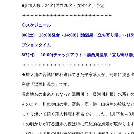
■参加人数：24名(男性20名・女性4名）予定
-+-+-+-+-+-+-+-+-+-+-+-+-+-+-+-+-+-+-+-+-+-+-+-
◇スケジュール
8/6(土) 13:00)昼食～14:00)川治温泉「立ち寄り湯
プションタイム
8/7(日) 10:00)チェックアウト～湯西川温泉「立ち寄り
-+-+-+-+-+-+-+-+-+-+-+-+-+-+-+-+-+-+-+-+-+-+-+-
★壇ノ浦の合戦に敗れ逃れてきた平家落人が、河原に湧き
座敷「湯西川温泉」です。
温泉地名の由来ともなった湯西川（一級河川利根川水系）
んのこと、川魚や山の幸、野鳥・鹿・熊・山椒魚の珍味な
っくり焼いて頂く落人料理も有名です。また、1月下旬～3
くの明かりが灯る週末の夜は特に幻想的な風景が広がりま
お宿は、山の奥の隠れ家的旅館の知る人ぞ知るというレト