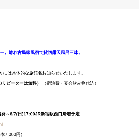
泉ツアー。離れ古民家風宿で貸切露天風呂三昧。
方には具体的な旅館名お知らせいたします。
性のリピーターは無料）
（宿泊費・宴会飲み物代込）
出発～8/7(日)17:00JR新宿駅西口帰着予定
ml
7,000円）