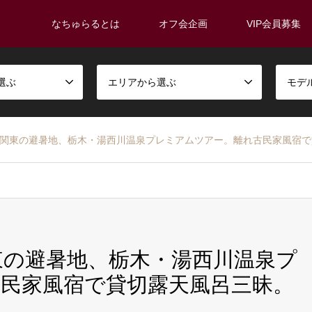
なちゅらるとは
オフ会企画
VIP会員募集
選ぶ
エリアから選ぶ
モデ
7(日)…関東の避暑地、栃木・湯西川温泉プレミアムツアー。離れ古民家風
)…関東の避暑地、栃木・湯西川温泉プ
民家風宿で貸切露天風呂三昧。