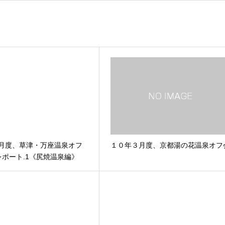
年7月度、草津・万座温泉オフ
１０年３月度、京都湯の花温泉オフ
ポート.1《尻焼温泉編》