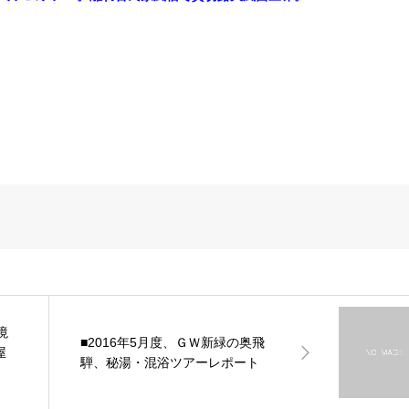
境
■2016年5月度、ＧＷ新緑の奥飛
屋
騨、秘湯・混浴ツアーレポート