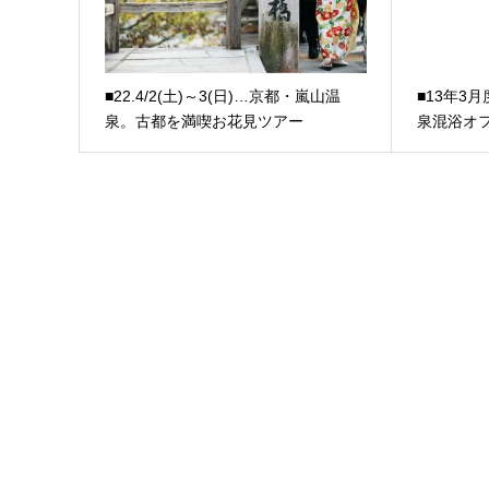
■22.4/2(土)～3(日)…京都・嵐山温
■13年3
泉。古都を満喫お花見ツアー
泉混浴オ