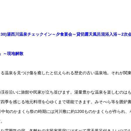
」～(15:30)湯西川温泉チェックイン～夕食宴会～貸切露天風呂混浴入浴～2次
湯」～現地解散
出る温泉を見つけ傷を癒したと伝えられる歴史の古い温泉地。それが関
の渓谷沿いに旅館や民家が立ち並びます。湯量豊かな温泉を楽しむのは
ど四季を感じる地元料理を心ゆくまで堪能できます。みそべら等を囲炉
月中旬のかまくら祭の時期には河川敷に約1200ものかまくらが作られ、
す。
ロな雰囲気の宿。各離れの古民家風宿にはすべて露天風呂付き！いつで