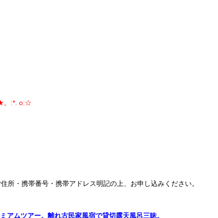
★。:*. o:☆
ご住所・携帯番号・携帯アドレス明記の上、お申し込みください。
泉プレミアムツアー。離れ古民家風宿で貸切露天風呂三昧。