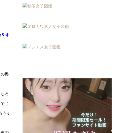
会＆オ
東の奥
もちろ
裏でじ
ろうそ
も自由