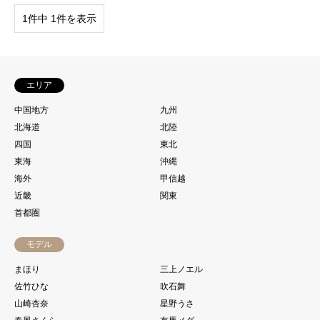
1件中 1件を表示
エリア
中国地方
九州
北海道
北陸
四国
東北
東海
沖縄
海外
甲信越
近畿
関東
首都圏
モデル
まほり
三上ノエル
佐竹ひな
吹石舞
山崎杏奈
星野うさ