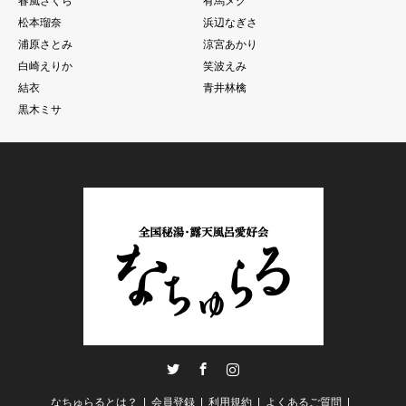
春風さくら
有馬メグ
松本瑠奈
浜辺なぎさ
浦原さとみ
涼宮あかり
白崎えりか
笑波えみ
結衣
青井林檎
黒木ミサ
Twitter
Facebook
Instagram
なちゅらるとは？
会員登録
利用規約
よくあるご質問