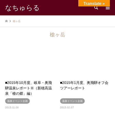
Translate »
なちゅらる
検索
槍ヶ岳
槍ヶ岳
■2015年10月度、岐阜・奥飛
■2015年1月度、奥飛騨オフ会
騨温泉レポートⅢ（新穂高温
ツアーレポート
泉「槍の郷」編）
温泉イベント企画
温泉イベント企画
2015.11.06
2015.02.07