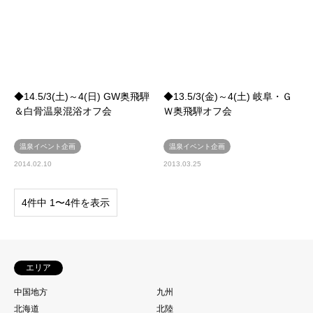
◆14.5/3(土)～4(日) GW奥飛騨
◆13.5/3(金)～4(土) 岐阜・Ｇ
＆白骨温泉混浴オフ会
Ｗ奥飛騨オフ会
温泉イベント企画
温泉イベント企画
2014.02.10
2013.03.25
4件中 1〜4件を表示
エリア
中国地方
九州
北海道
北陸