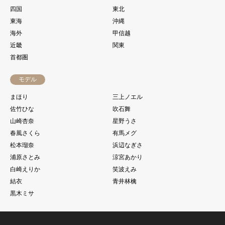
四国
東北
東海
沖縄
海外
甲信越
近畿
関東
首都圏
モデル
まほり
三上ノエル
佐竹ひな
吹石舞
山崎杏奈
星野うさ
春風さくら
有馬メグ
松本瑠奈
浜辺なぎさ
浦原さとみ
涼宮あかり
白崎えりか
笑波えみ
結衣
青井林檎
黒木ミサ