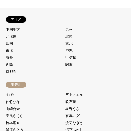
エリア
中国地方
九州
北海道
北陸
四国
東北
東海
沖縄
海外
甲信越
近畿
関東
首都圏
モデル
まほり
三上ノエル
佐竹ひな
吹石舞
山崎杏奈
星野うさ
春風さくら
有馬メグ
松本瑠奈
浜辺なぎさ
浦原さとみ
涼宮あかり