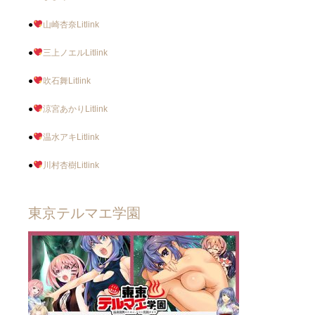
●
山崎杏奈Litlink
●
三上ノエルLitlink
●
吹石舞Litlink
●
涼宮あかりLitlink
●
温水アキLitlink
●
川村杏樹Litlink
東京テルマエ学園