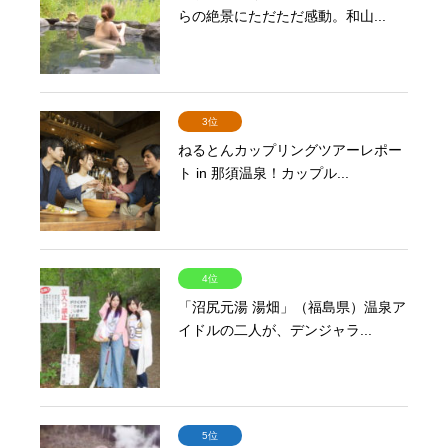
らの絶景にただただ感動。和山...
3位
ねるとんカップリングツアーレポー
ト in 那須温泉！カップル...
4位
「沼尻元湯 湯畑」（福島県）温泉ア
イドルの二人が、デンジャラ...
5位