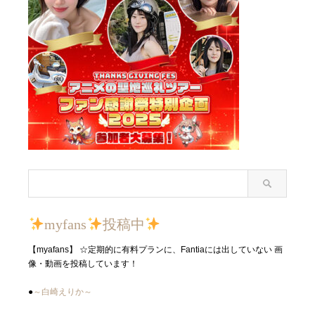
myfans
投稿中
【myafans】 ☆定期的に有料プランに、Fantiaには出していない 画
像・動画を投稿しています！
●
～白崎えりか～