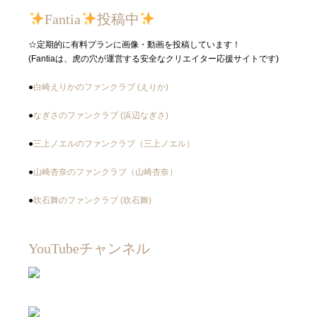
Fantia
投稿中
☆定期的に有料プランに画像・動画を投稿しています！
(Fantiaは、虎の穴が運営する安全なクリエイター応援サイトです)
●
白崎えりかのファンクラブ (えりか)
●
なぎさのファンクラブ (浜辺なぎさ)
●
三上ノエルのファンクラブ（三上ノエル）
●
山崎杏奈のファンクラブ（山崎杏奈）
●
吹石舞のファンクラブ (吹石舞)
YouTubeチャンネル