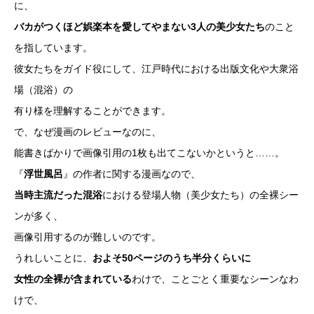
に、
バカがつくほど娯楽本を愛してやまない3人の美少女たち
のこと
を指しています。
彼女たちをガイド役にして、江戸時代における出版文化や大衆浴
場（混浴）の
有り様を理解することができます。
で、なぜ漫画のレビューなのに、
能書きばかりで画像引用の1枚も出てこないかというと……。
『
浮世風呂
』の作者に関する漫画なので、
当時主流だった混浴
における登場人物（美少女たち）の全裸シー
ンが多く、
画像引用するのが難しいのです。
うれしいことに、
およそ50ページのうち半分くらいに
女性の全裸が含まれている
わけで、ことごとく重要なシーンなわ
けで、