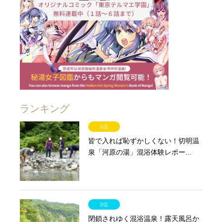
ランキング
1位
皆で入れば恥ずかしくない！切明温
泉「河原の湯」混浴体験レポー...
2位
閉鎖されゆく混浴温泉！露天風呂か