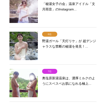
「秘湯女子の会」温泉アイドル「文
月雨音」のInstagram...
6位
野湯ガール「天灯リケ」が 超デンジ
ャラスな禁断の秘湯を発見！...
7位
奥塩原新湯温泉は、濃厚ミルクのよ
うにスベスベお肌になれる極上...