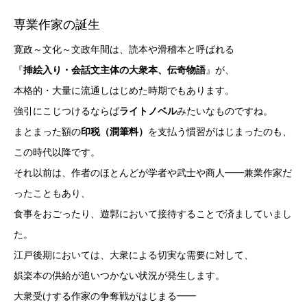
専業作家の誕生
寛政～文化～文政年間は、読本や滑稽本と呼ばれる
『
挿絵入り・会話文主体の大衆本、伝奇物語
』が、
本格的・大量に流通しはじめた時期でもあります。
強引にこじつけるならば
ライトノベル
みたいなものですね。
まとまった額の
印税（潤筆料）
を支払う慣習がはじまったのも、
この時代以降です。
それ以前は、作者のほとんどが学者や武士や商人━━兼業作家だ
ったこともあり、
食事をおごったり、遊郭において接待することで済ましていまし
た。
江戸後期においては、大衆による切実な需要に対して、
娯楽本の供給が追いつかない状況が発生します。
大衆受けする作家の争奪戦がはじまる━━