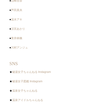
●
山崎杏奈
●
芦田真央
●
温水アキ
●
涼宮あかり
●
青井林檎
●
川村アンジュ
SNS
★
秘湯女子ちゃんねる Instagram
★
秘湯女子図鑑 Instagram
★
温泉女子ちゃんねる
★
温泉アイドルちゃんねる