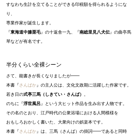
すなわち生計を立てることができる印税額を得られるようにな
り、
専業作家が誕生します。
『
東海道中膝栗毛
』の十返舎一九、『
南総里見八犬伝
』の曲亭馬
琴などが有名です。
半分くらい全裸シーン
さて、能書きが長くなりましたが━━
本書『
さんばか
』の主人公は、文化文政期に活躍した作家です。
若き日の
式亭三馬（しきてい・さんば）
。
のちに『
浮世風呂
』という大ヒット作品を生み出す人物です。
その名のとおり、江戸時代の公衆浴場における人間模様を
おもしろおかしく書いた、大衆向けの娯楽本です。
本書『
さんばか
』は、三馬（さんば）の掛詞━━であると同時