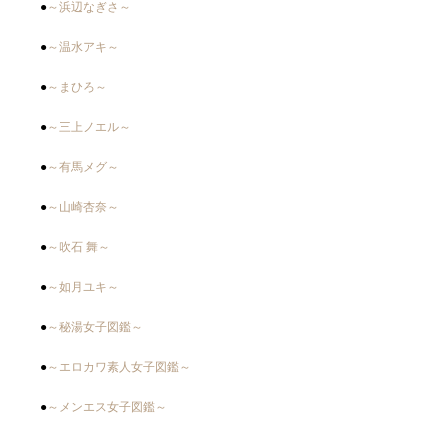
●
～浜辺なぎさ～
●
～温水アキ～
●
～まひろ～
●
～三上ノエル～
●
～有馬メグ～
●
～山崎杏奈～
●
～吹石 舞～
●
～如月ユキ～
●
～秘湯女子図鑑～
●
～エロカワ素人女子図鑑～
●
～メンエス女子図鑑～