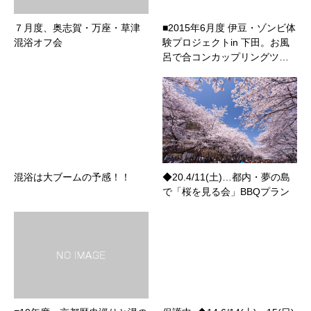
７月度、奥志賀・万座・草津
■2015年6月度 伊豆・ゾンビ体
混浴オフ会
験プロジェクトin 下田。お風
呂で合コンカップリングツ…
混浴は大ブームの予感！！
◆20.4/11(土)…都内・夢の島
で「桜を見る会」BBQプラン