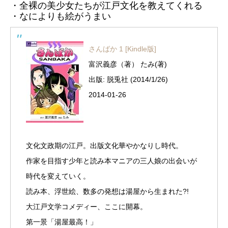
・全裸の美少女たちが江戸文化を教えてくれる
・なによりも絵がうまい
さんばか 1 [Kindle版]
富沢義彦（著） たみ(著)
出版: 脱兎社 (2014/1/26)
2014-01-26
文化文政期の江戸。出版文化華やかなりし時代。
作家を目指す少年と読み本マニアの三人娘の出会いが
時代を変えていく。
読み本、浮世絵、数多の発想は湯屋から生まれた?!
大江戸文学コメディー、ここに開幕。
第一景「湯屋最高！」