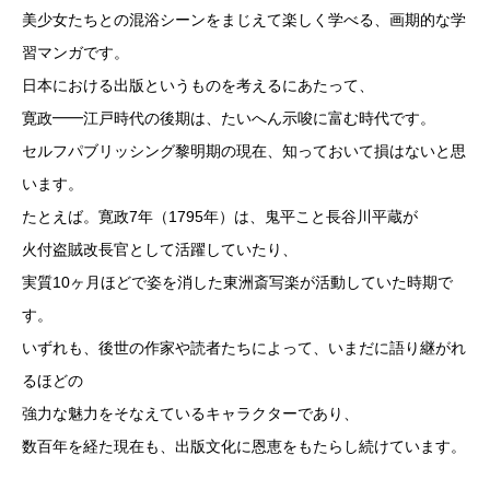
美少女たちとの混浴シーンをまじえて楽しく学べる、画期的な学
習マンガです。
日本における出版というものを考えるにあたって、
寛政━━江戸時代の後期は、たいへん示唆に富む時代です。
セルフパブリッシング黎明期の現在、知っておいて損はないと思
います。
たとえば。寛政7年（1795年）は、鬼平こと長谷川平蔵が
火付盗賊改長官として活躍していたり、
実質10ヶ月ほどで姿を消した東洲斎写楽が活動していた時期で
す。
いずれも、後世の作家や読者たちによって、いまだに語り継がれ
るほどの
強力な魅力をそなえているキャラクターであり、
数百年を経た現在も、出版文化に恩恵をもたらし続けています。