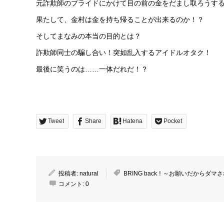
元詐欺師のプライドにかけて目の前の金をだまし取ろうす
果たして、金村は金を持ち帰ることが出来るのか！？
そしてまなみの本当の目的とは？
詐欺師同士の騙し合い！突如乱入するアイドルオタク！
最後に笑うのは……一体だれだ！？
Tweet
Share
Hatena
Pocket
投稿者:
natural
BRING back！～お願いだからダマ
コメント:
0