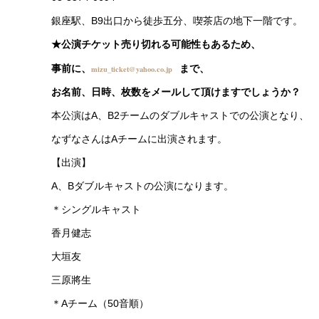
銀座駅、B9出口から徒歩五分、喫茶店の地下一階です。
★公演チケット売り切れる可能性もあるため、
事前に、
まで、
mizu_ticket@yahoo.co.jp
お名前、日時、枚数をメールして頂けますでしょうか？
本公演はA、B2チームのダブルキャストでの公演となり、
なずなさんはAチームに出演されます。
【出演】
A、Bダブルキャストの公演になります。
＊シングルキャスト
香月健志
大垣友
三原將生
＊Aチーム（50音順）