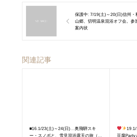
保護中: 7/19(土)～20(日)信州・
山郷、切明温泉混浴オフ会。参
案内状
関連記事
■16.1/23(土)～24(日)…奥飛騨スキ
19.
ー・スノボと、雪見混浴露天の旅（…
豆腐Part