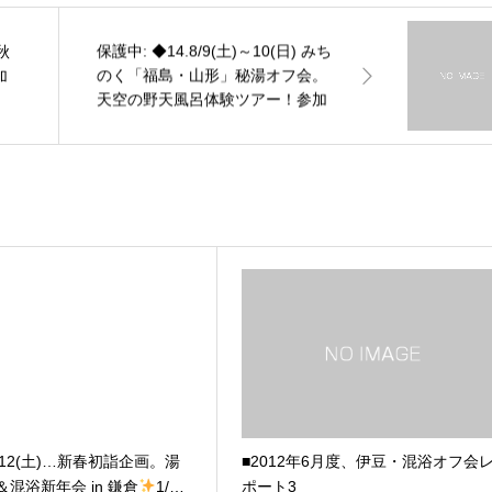
保護中: ◆14.8/9(土)～10(日) みち
秋
のく「福島・山形」秘湯オフ会。
加
天空の野天風呂体験ツアー！参加
案内状
1/12(土)…新春初詣企画。湯
■2012年6月度、伊豆・混浴オフ会
y＆混浴新年会 in 鎌倉
1/…
ポート3