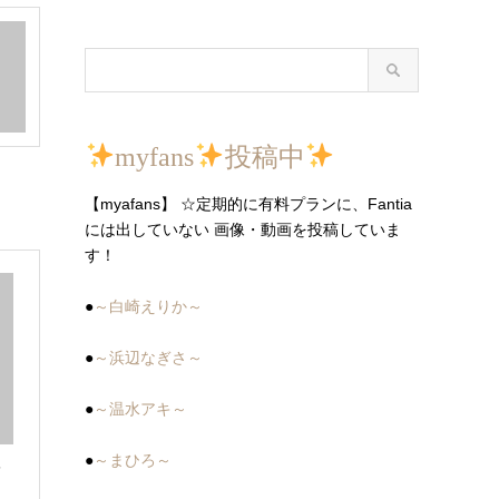
myfans
投稿中
【myafans】 ☆定期的に有料プランに、Fantia
には出していない 画像・動画を投稿していま
す！
●
～白崎えりか～
●
～浜辺なぎさ～
●
～温水アキ～
●
～まひろ～
レ