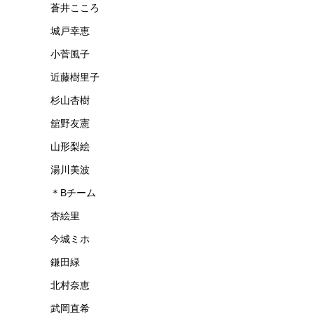
蒼井こころ
城戸幸恵
小菅風子
近藤樹里子
杉山杏樹
舘野友憲
山形梨絵
湯川美波
＊Bチーム
杏絵里
今城ミホ
鎌田緑
北村奈恵
武岡直希