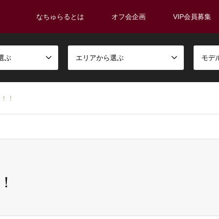
なちゅらるとは
オフ会企画
VIP会員募集
選ぶ
エリアから選ぶ
モデ
せ！！
！