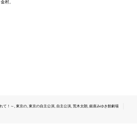
る金村。
されて！～
,
東京の
,
東京の自主公演
,
自主公演
,
荒木太朗
,
銀座みゆき館劇場