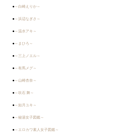
●
～白崎えりか～
●
～浜辺なぎさ～
●
～温水アキ～
●
～まひろ～
●
～三上ノエル～
●
～有馬メグ～
●
～山崎杏奈～
●
～吹石 舞～
●
～如月ユキ～
●
～秘湯女子図鑑～
●
～エロカワ素人女子図鑑～