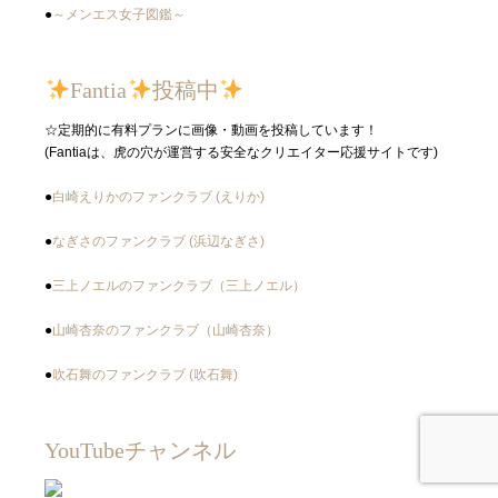
●
～メンエス女子図鑑～
Fantia
投稿中
☆定期的に有料プランに画像・動画を投稿しています！
(Fantiaは、虎の穴が運営する安全なクリエイター応援サイトです)
●
白崎えりかのファンクラブ (えりか)
●
なぎさのファンクラブ (浜辺なぎさ)
●
三上ノエルのファンクラブ（三上ノエル）
●
山崎杏奈のファンクラブ（山崎杏奈）
●
吹石舞のファンクラブ (吹石舞)
YouTubeチャンネル