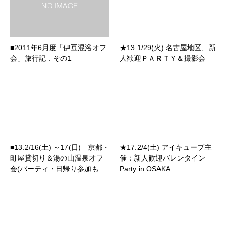
■2011年6月度「伊豆混浴オフ
★13.1/29(火) 名古屋地区、新
会」旅行記．その1
人歓迎ＰＡＲＴＹ＆撮影会
■13.2/16(土) ～17(日) 京都・
★17.2/4(土) アイキューブ主
町屋貸切り＆湯の山温泉オフ
催：新人歓迎バレンタイン
会(パーティ・日帰り参加も…
Party in OSAKA