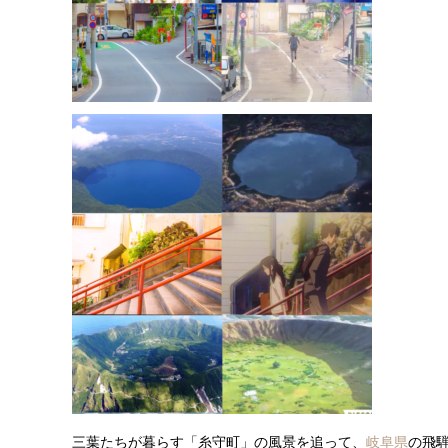
三葉たちが暮らす「糸守町」の風景を追って、
岐阜県
の飛