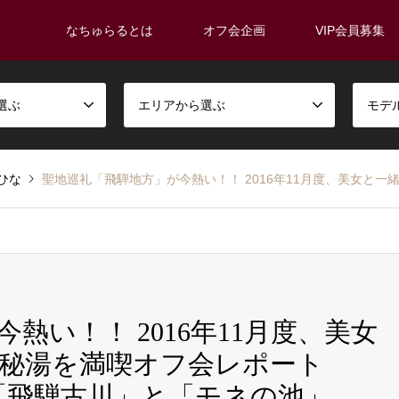
なちゅらるとは
オフ会企画
VIP会員募集
選ぶ
エリアから選ぶ
モデ
ひな
聖地巡礼「飛騨地方」が今熱い！！ 2016年11月度、美女と一緒に奥飛騨の紅葉と秘
熱い！！ 2016年11月度、美女
秘湯を満喫オフ会レポート
台の「飛騨古川」と「モネの池」