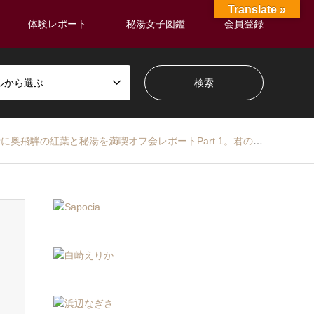
Translate »
体験レポート
秘湯女子図鑑
会員登録
ルから選ぶ
湯を満喫オフ会レポートPart.1。君の名は舞台の「飛騨古川」と「モネの池」