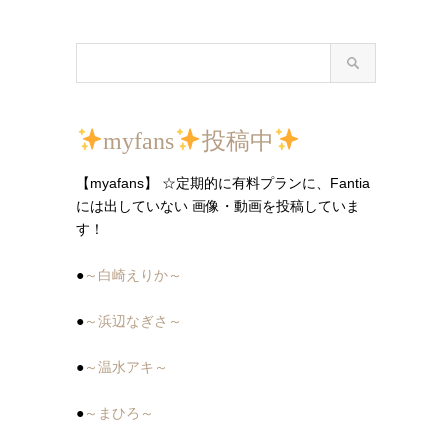
myfans
投稿中
【myafans】 ☆定期的に有料プランに、Fantia
には出していない 画像・動画を投稿していま
す！
●
～白崎えりか～
●
～浜辺なぎさ～
●
～温水アキ～
●
～まひろ～