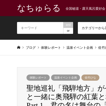
なちゅらる
全国秘湯・露天風呂愛好会
and
カテゴリーから
or
ブログ
体験レポート
温泉イベント企画
佐竹
体験レポート
温泉イベント企画
佐竹ひな
聖地巡礼「飛騨地方」が今
と一緒に奥飛騨の紅葉と
Part.1。君の名は舞