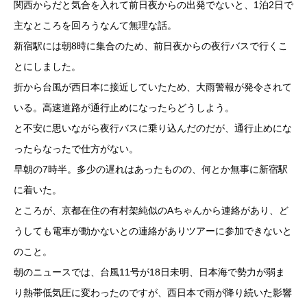
関西からだと気合を入れて前日夜からの出発でないと、1泊2日で
主なところを回ろうなんて無理な話。
新宿駅には朝8時に集合のため、前日夜からの夜行バスで行くこ
とにしました。
折から台風が西日本に接近していたため、大雨警報が発令されて
いる。高速道路が通行止めになったらどうしよう。
と不安に思いながら夜行バスに乗り込んだのだが、通行止めにな
ったらなったで仕方がない。
早朝の7時半。多少の遅れはあったものの、何とか無事に新宿駅
に着いた。
ところが、京都在住の有村架純似のAちゃんから連絡があり、ど
うしても電車が動かないとの連絡がありツアーに参加できないと
のこと。
朝のニュースでは、台風11号が18日未明、日本海で勢力が弱ま
り熱帯低気圧に変わったのですが、西日本で雨が降り続いた影響