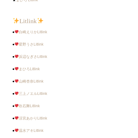
Litlink
●
白崎えりかLitlink
●
星野うさLitlink
●
浜辺なぎさLitlink
●
まひろLitlink
●
山崎杏奈Litlink
●
三上ノエルLitlink
●
吹石舞Litlink
●
涼宮あかりLitlink
●
温水アキLitlink