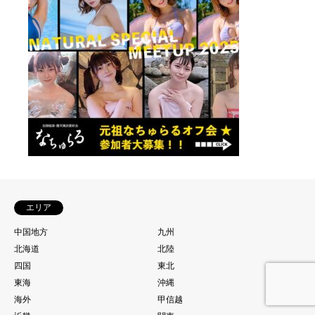
エリア
中国地方
九州
北海道
北陸
四国
東北
東海
沖縄
海外
甲信越