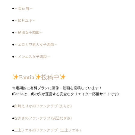
●
～吹石 舞～
●
～如月ユキ～
●
～秘湯女子図鑑～
●
～エロカワ素人女子図鑑～
●
～メンエス女子図鑑～
Fantia
投稿中
☆定期的に有料プランに画像・動画を投稿しています！
(Fantiaは、虎の穴が運営する安全なクリエイター応援サイトです)
●
白崎えりかのファンクラブ (えりか)
●
なぎさのファンクラブ (浜辺なぎさ)
●
三上ノエルのファンクラブ（三上ノエル）