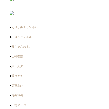
●
えりか姫チャンネル
●
なぎさとノエル
●
舞ちゃんねる。
●
山崎杏奈
●
芦田真央
●
温水アキ
●
涼宮あかり
●
青井林檎
●
川村アンジュ