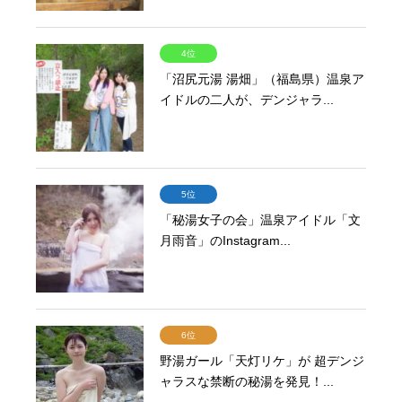
4位
「沼尻元湯 湯畑」（福島県）温泉ア
イドルの二人が、デンジャラ...
5位
「秘湯女子の会」温泉アイドル「文
月雨音」のInstagram...
6位
野湯ガール「天灯リケ」が 超デンジ
ャラスな禁断の秘湯を発見！...