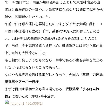
で、JR西日本は、雨量が規制値を超えたとして京阪神地区の山
陽線と東海道線の一部や、大阪環状線全線など15路線で始発から
運休、区間運休したとのこと。
午前中には順次運転を再開したのですがダイヤは大幅に乱れ、Ｊ
Ｒ西日本は遅れも含め計千本、乗客約50万人に影響したとのこ
と。3連休初日の鉄道網の混乱が行楽客らを直撃したとのこと
で、当然、主要高速道路も通行止め。幹線道路には避けた車が集
中し道路も大渋滞とのこと。
もし朝に出発しようなものなら、幹事である小生も参加を取止め
しなければならないところであった。
なにやら風雲急を告げる出だしとなった、今回の
「草津・万座温
泉混浴ツアーご一行様」
まずは目指す最初の立ち寄り湯である、
沢渡温泉「まるほん旅
館」
に着いたのは午後2時半過ぎ。