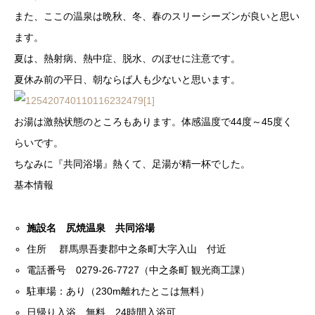
また、ここの温泉は晩秋、冬、春のスリーシーズンが良いと思い
ます。
夏は、熱射病、熱中症、脱水、のぼせに注意です。
夏休み前の平日、朝ならば人も少ないと思います。
お湯は激熱状態のところもあります。体感温度で44度～45度く
らいです。
ちなみに『共同浴場』熱くて、足湯が精一杯でした。
基本情報
施設名 尻焼温泉 共同浴場
住所 群馬県吾妻郡中之条町大字入山 付近
電話番号 0279-26-7727（中之条町 観光商工課）
駐車場：あり（230m離れたとこは無料）
日帰り入浴 無料 24時間入浴可