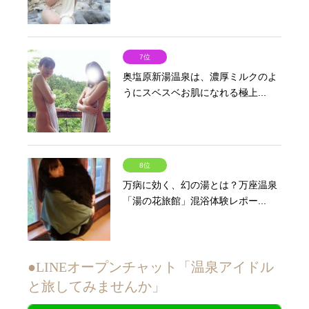
7位
奥塩原新湯温泉は、濃厚ミルクのよ
うにスベスベお肌になれる極上...
8位
万病に効く、幻の湯とは？万座温泉
「湯の花旅館」混浴体験レポー...
●LINEオープンチャット「温泉アイドル
と旅してみませんか」