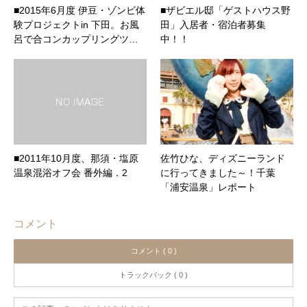
■2015年6月度 伊豆・ゾンビ体
■ザビエル邸「ゲストハウス野
験プロジェクトin 下田。お風
田」入居者・宿泊者募集
呂で合コンカップリングツ…
中！！
■2011年10月度、那須・塩原
佐竹ひな、ディズニーランド
温泉混浴オフ会 番外編．2
に行ってきました～！千葉
「浦安温泉」レポート
コメント
コメント ( 0 )
トラックバック ( 0 )