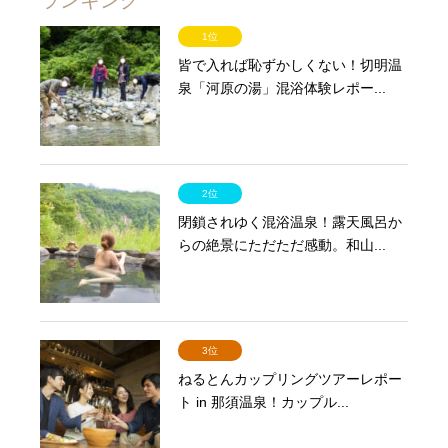
1位
皆で入れば恥ずかしくない！切明温
泉「河原の湯」混浴体験レポー...
2位
閉鎖されゆく混浴温泉！露天風呂か
らの絶景にただただ感動。和山...
3位
ねるとんカップリングツアーレポー
ト in 那須温泉！カップル...