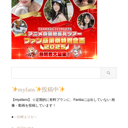
myfans
投稿中
【myafans】 ☆定期的に有料プランに、Fantiaには出していない 画
像・動画を投稿しています！
●
～白崎えりか～