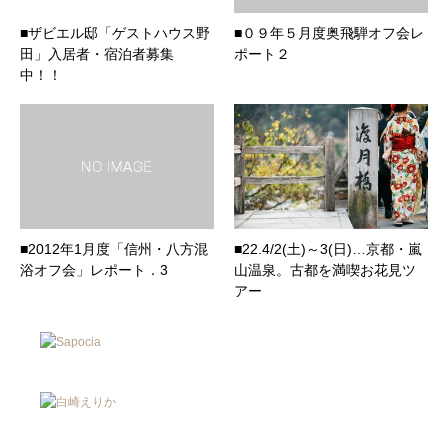
■ザビエル邸「ゲストハウス野
■０９年５月度奥飛騨オフ会レ
田」入居者・宿泊者募集
ポート２
中！！
■2012年1月度「信州・八方混
■22.4/2(土)～3(日)…京都・嵐
浴オフ会」レポート．3
山温泉。古都を満喫お花見ツ
アー