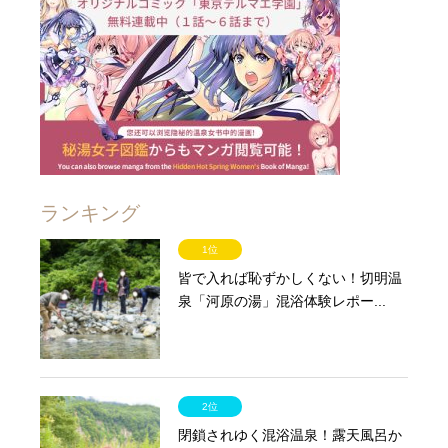
ランキング
1位
皆で入れば恥ずかしくない！切明温
泉「河原の湯」混浴体験レポー...
2位
閉鎖されゆく混浴温泉！露天風呂か