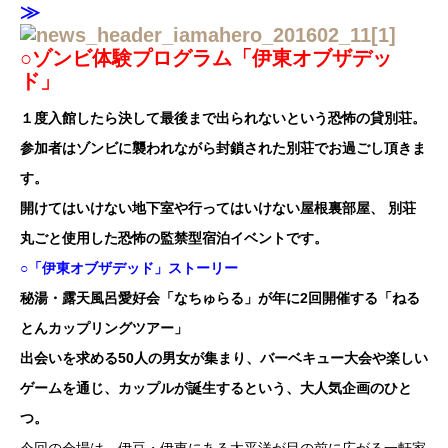
≫
○ゾンビ体験プログラム「伊東オブザデッ
ド」
１度入館したら決して最後まで出られないという恐怖の貸別荘。
参加者はゾンビに襲われながら封鎖された別荘でお過ごし頂きま
す。
開けてはいけない地下室や行ってはいけない屋根裏部屋、 別荘
丸ごと使用した恐怖の監禁型宿泊イベントです。
○「伊東オブザデッド」ストーリー
秘湯・露天風呂愛好会「なちゅらる」が年に2回開催する「ねる
とんカップリングツアー」
出会いを求める50人の男女が集まり、バーベキュー大会や楽しい
ゲームを通じ、カップルが誕生するという、大人気企画のひと
つ。
今回の会場は、伊豆・伊東にある太平洋が目の前に広がる一軒家