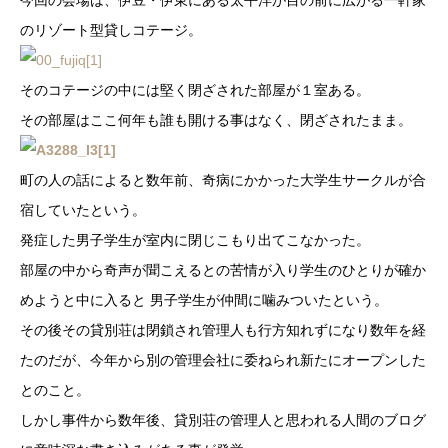
のリゾート型貸しコテージ。
そのコテージの中には堅く閉ざされた部屋が１室ある。
その部屋はここ何年も誰も開ける事はなく、閉ざされたまま。
町の人の話によると数年前、奇病にかかった大学生サークルが合
宿していたという。
発症した男子学生が室内に閉じこもり出てこなかった。
部屋の中から奇声が聞こえるとの苦情が入り学生のひとりが確か
めようと中に入ると 男子学生が仲間に噛みついたという。
その後その貸別荘は閉鎖され管理人も行方知れずになり数年を経
たのだが、今年から別の管理会社に委ねられ新たにオープンした
とのこと。
しかし事件から数年後、貸別荘の管理人と思われる人間のブログ