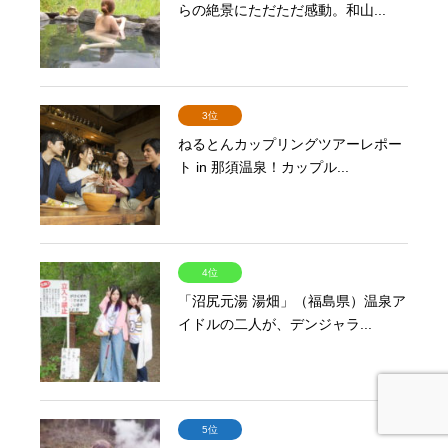
らの絶景にただただ感動。和山...
3位
ねるとんカップリングツアーレポー
ト in 那須温泉！カップル...
4位
「沼尻元湯 湯畑」（福島県）温泉ア
イドルの二人が、デンジャラ...
5位