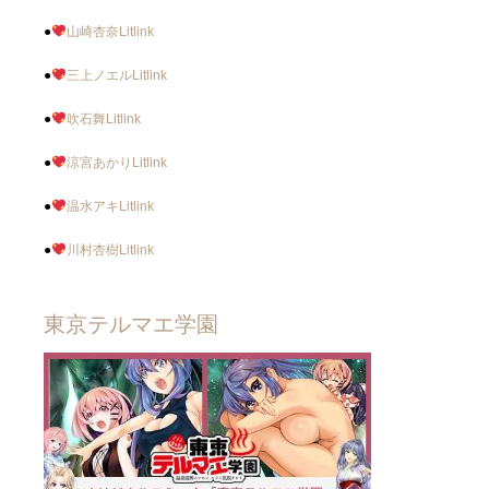
●
山崎杏奈Litlink
●
三上ノエルLitlink
●
吹石舞Litlink
●
涼宮あかりLitlink
●
温水アキLitlink
●
川村杏樹Litlink
東京テルマエ学園