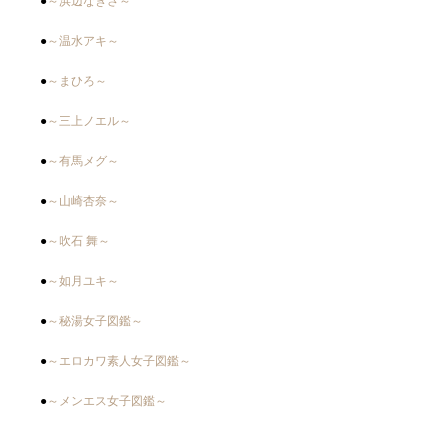
●
～浜辺なぎさ～
●
～温水アキ～
●
～まひろ～
●
～三上ノエル～
●
～有馬メグ～
●
～山崎杏奈～
●
～吹石 舞～
●
～如月ユキ～
●
～秘湯女子図鑑～
●
～エロカワ素人女子図鑑～
●
～メンエス女子図鑑～