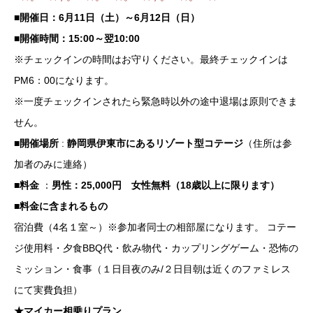
■開催日：
6月11日（土）～6月12日（日）
■開催時間：15:00～翌10:00
※チェックインの時間はお守りください。最終チェックインは
PM6：00になります。
※一度チェックインされたら緊急時以外の途中退場は原則できま
せん。
■開催場所
:
静岡県伊東市にあるリゾート型コテージ
（住所は参
加者のみに連絡）
■料金
：
男性：25,000円 女性無料（18歳以上に限ります）
■料金に含まれるもの
宿泊費（4名１室～）※参加者同士の相部屋になります。
コテー
ジ使用料・夕食BBQ代・飲み物代・カップリングゲーム・恐怖の
ミッション・食事（１日目夜のみ/２日目朝は近くのファミレス
にて実費負担）
★マイカー相乗りプラン