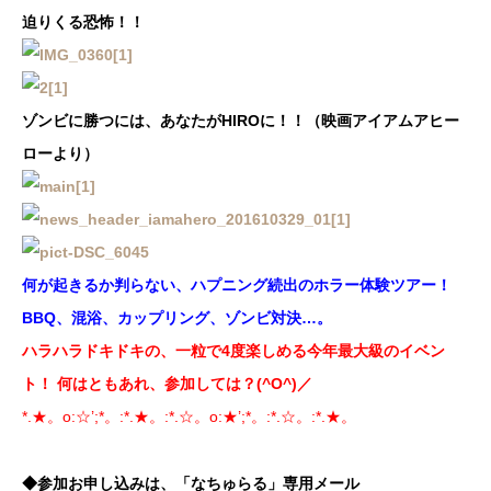
迫りくる恐怖！！
ゾンビに勝つには、あなたがHIROに！！（映画アイアムアヒー
ローより）
何が起きるか判らない、ハプニング続出のホラー体験ツアー！
BBQ、混浴、カップリング、ゾンビ対決…。
ハラハラドキドキの、一粒で4度楽しめる今年最大級のイベン
ト！
何はともあれ、参加しては？(^O^)／
*.★。o:☆’;*。:*.★。:*.☆。o:★’;*。:*.☆。:*.★。
◆参加お申し込みは、「なちゅらる」専用メール