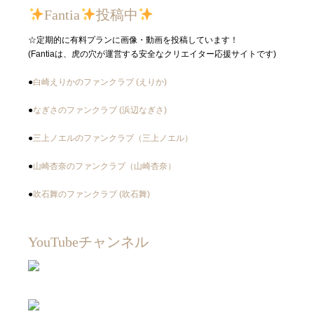
Fantia
投稿中
☆定期的に有料プランに画像・動画を投稿しています！
(Fantiaは、虎の穴が運営する安全なクリエイター応援サイトです)
●
白崎えりかのファンクラブ (えりか)
●
なぎさのファンクラブ (浜辺なぎさ)
●
三上ノエルのファンクラブ（三上ノエル）
●
山崎杏奈のファンクラブ（山崎杏奈）
●
吹石舞のファンクラブ (吹石舞)
YouTubeチャンネル