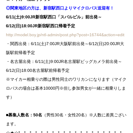
◎関東地区の方は、新宿駅西口よりマイクロバス送迎有！
6/11(土)9:00JR新宿駅西口「スバルビル」前出発～
6/12(日)18:00JR新宿駅西口帰着予定
http://model.boy.jp/ntl-admin/post.php?post=16744&action=edit
・関西出発：6/11(土)7:00JR大阪駅前出発～6/12(日)20:00JR大
阪駅前帰着予定
・名古屋出発：6/11(土)9:00JR名古屋駅ビッグカメラ前出発～
6/12(日)18:00名古屋駅前帰着予定
※マイカー相乗りの際は男性同士のワリカンになります（マイク
ロバスの場合は基本10000円※但し参加男女が一緒に相乗りしま
す）
■募集人数名：50名
（男性30名・女性20名）※人数に差異ござい
ます。
☆★☆*…*…*…*…*…*…*…*…*…*…*…*…*…*…*…*…*…*…*…