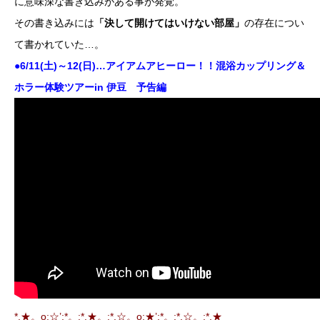
に意味深な書き込みがある事が発覚。
その書き込みには
「決して開けてはいけない部屋」
の存在につい
て書かれていた…。
●6/11(土)～12(日)…アイアムアヒーロー！！混浴カップリング＆
ホラー体験ツアーin 伊豆 予告編
*.★。o:☆’;*。:*.★。:*.☆。o:★’;*。:*.☆。:*.★