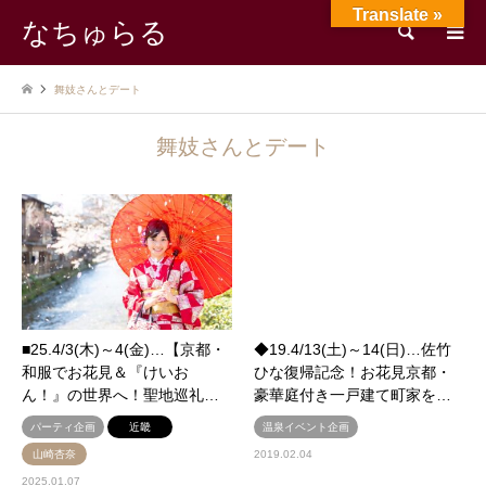
Translate »
なちゅらる
検索
舞妓さんとデート
舞妓さんとデート
■25.4/3(木)～4(金)…【京都・
◆19.4/13(土)～14(日)…佐竹
和服でお花見＆『けいお
ひな復帰記念！お花見京都・
ん！』の世界へ！聖地巡礼…
豪華庭付き一戸建て町家を…
パーティ企画
近畿
温泉イベント企画
山崎杏奈
2019.02.04
2025.01.07