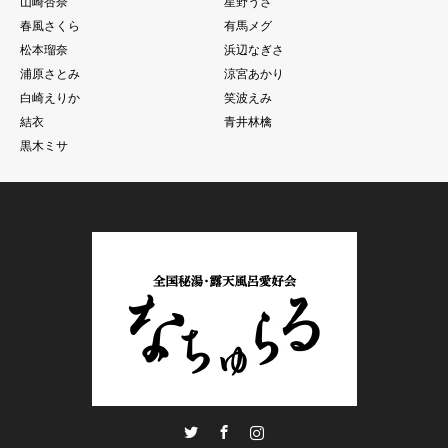
山崎杏奈
星野うさ
春風さくら
有馬メグ
松本瑠奈
浜辺なぎさ
浦原さとみ
涼宮あかり
白崎えりか
笑波えみ
結衣
青井林檎
黒木ミサ
Twitter
Facebook
Instagram