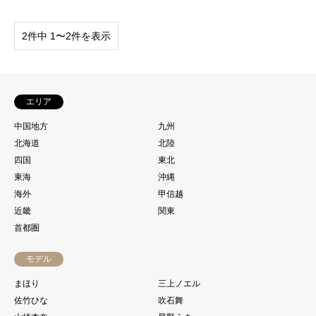
2件中 1〜2件を表示
エリア
中国地方
九州
北海道
北陸
四国
東北
東海
沖縄
海外
甲信越
近畿
関東
首都圏
モデル
まほり
三上ノエル
佐竹ひな
吹石舞