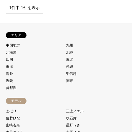
1件中 1件を表示
エリア
中国地方
九州
北海道
北陸
四国
東北
東海
沖縄
海外
甲信越
近畿
関東
首都圏
モデル
まほり
三上ノエル
佐竹ひな
吹石舞
山崎杏奈
星野うさ