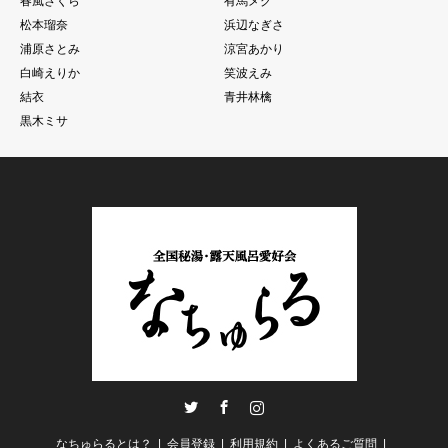
春風さくら
有馬メグ
松本瑠奈
浜辺なぎさ
浦原さとみ
涼宮あかり
白崎えりか
笑波えみ
結衣
青井林檎
黒木ミサ
Twitter
Facebook
Instagram
なちゅらるとは？
会員登録
利用規約
よくあるご質問