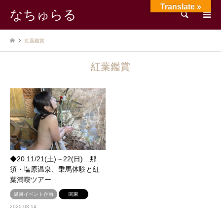
Translate »
なちゅらる
検索
紅葉鑑賞
紅葉鑑賞
◆20.11/21(土)～22(日)…那
須・塩原温泉、乗馬体験と紅
葉満喫ツアー
温泉イベント企画
関東
2020.08.14