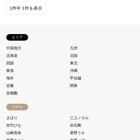
1件中 1件を表示
エリア
中国地方
九州
北海道
北陸
四国
東北
東海
沖縄
海外
甲信越
近畿
関東
首都圏
モデル
まほり
三上ノエル
佐竹ひな
吹石舞
山崎杏奈
星野うさ