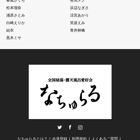
春風さくら
有馬メグ
松本瑠奈
浜辺なぎさ
浦原さとみ
涼宮あかり
白崎えりか
笑波えみ
結衣
青井林檎
黒木ミサ
Twitter
Facebook
Instagram
なちゅらるとは？
会員登録
利用規約
よくあるご質問