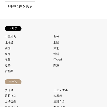
1件中 1件を表示
エリア
中国地方
九州
北海道
北陸
四国
東北
東海
沖縄
海外
甲信越
近畿
関東
首都圏
モデル
まほり
三上ノエル
佐竹ひな
吹石舞
山崎杏奈
星野うさ