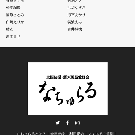
春風さくら
有馬メグ
松本瑠奈
浜辺なぎさ
浦原さとみ
涼宮あかり
白崎えりか
笑波えみ
結衣
青井林檎
黒木ミサ
Twitter
Facebook
Instagram
なちゅらるとは？
会員登録
利用規約
よくあるご質問