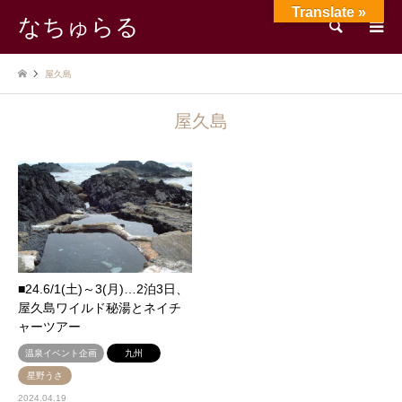
Translate »
なちゅらる
検索
屋久島
屋久島
■24.6/1(土)～3(月)…2泊3日、
屋久島ワイルド秘湯とネイチ
ャーツアー
温泉イベント企画
九州
星野うさ
2024.04.19