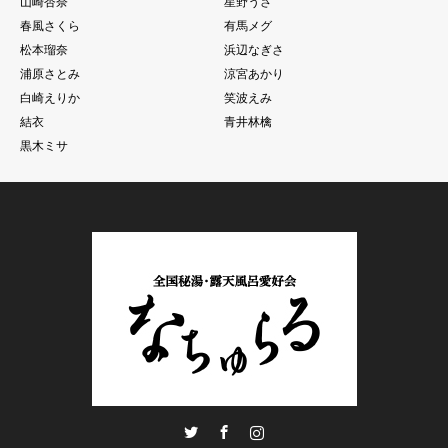
山崎杏奈
星野うさ
春風さくら
有馬メグ
松本瑠奈
浜辺なぎさ
浦原さとみ
涼宮あかり
白崎えりか
笑波えみ
結衣
青井林檎
黒木ミサ
Twitter
Facebook
Instagram