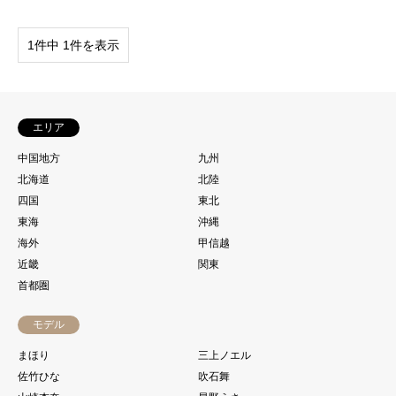
1件中 1件を表示
エリア
中国地方
九州
北海道
北陸
四国
東北
東海
沖縄
海外
甲信越
近畿
関東
首都圏
モデル
まほり
三上ノエル
佐竹ひな
吹石舞