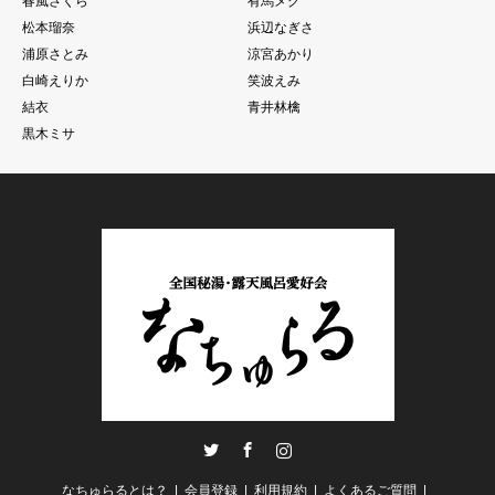
春風さくら
有馬メグ
松本瑠奈
浜辺なぎさ
浦原さとみ
涼宮あかり
白崎えりか
笑波えみ
結衣
青井林檎
黒木ミサ
Twitter
Facebook
Instagram
なちゅらるとは？
会員登録
利用規約
よくあるご質問