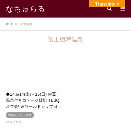
Translate »
なちゅらる
検索
富士樹海温泉
富士樹海温泉
◆14.6/14(土)～15(日) 伊豆・
温泉付きコテージ貸切りBBQ
オフ会!!＆ワールドカップ日…
温泉イベント企画
2014.02.23