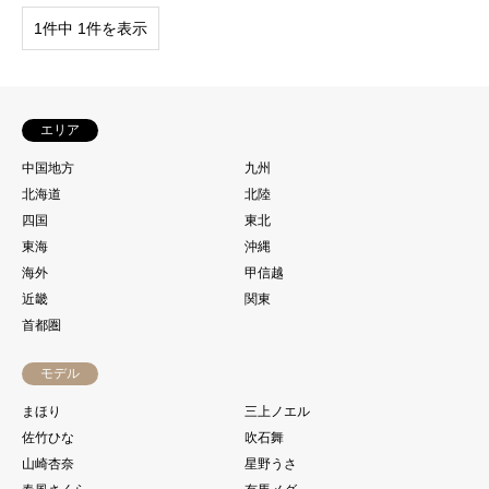
1件中 1件を表示
エリア
中国地方
九州
北海道
北陸
四国
東北
東海
沖縄
海外
甲信越
近畿
関東
首都圏
モデル
まほり
三上ノエル
佐竹ひな
吹石舞
山崎杏奈
星野うさ