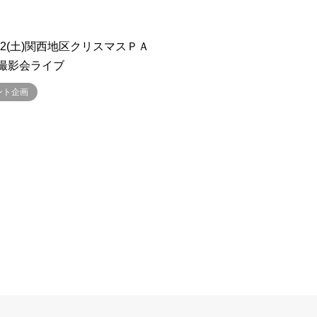
2/22(土)関西地区クリスマスＰＡ
撮影会ライブ
ント企画