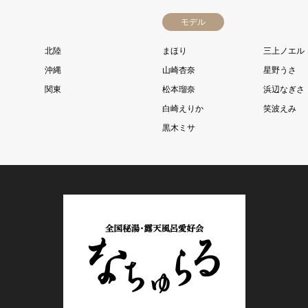
モデル
北陸
まほり
三上ノエル
沖縄
山崎杏奈
星野うさ
関東
松本瑠奈
浜辺なぎさ
白崎えりか
笑波えみ
黒木ミサ