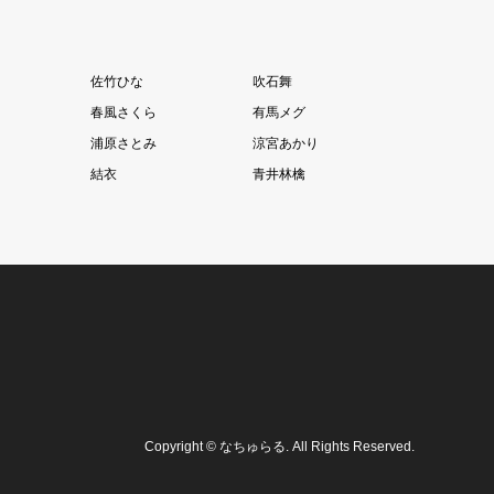
佐竹ひな
吹石舞
春風さくら
有馬メグ
浦原さとみ
涼宮あかり
結衣
青井林檎
Copyright
©
なちゅらる
. All Rights Reserved.