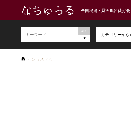
なちゅらる
全国秘湯・露天風呂愛好会
and
カテゴリーから
or
クリスマス