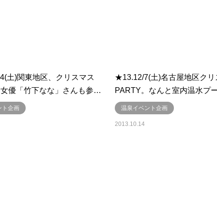
2/14(土)関東地区、クリスマス
★13.12/7(土)名古屋地区ク
Y。女優「竹下なな」さんも参…
PARTY。なんと室内温水プ
ント企画
温泉イベント企画
2013.10.14