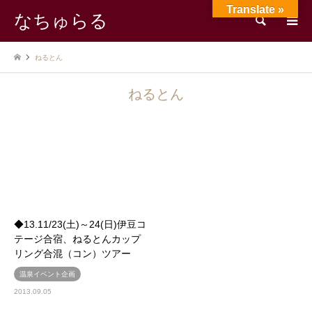
Translate »
なちゅらる
検索
ねるとん
ねるとん
◆13.11/23(土)～24(日)伊豆コ
テージ合宿、ねるとんカップ
リング合混（コン）ツアー
温泉イベント企画
2013.09.05