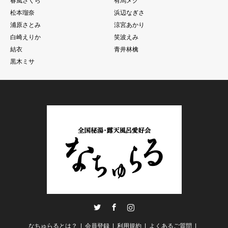
春風さくら
有馬メグ
松本瑠奈
浜辺なぎさ
浦原さとみ
涼宮あかり
白崎えりか
笑波えみ
結衣
青井林檎
黒木ミサ
Twitter
Facebook
Instagram
なちゅらるとは？
会員登録
利用規約
よくあるご質問