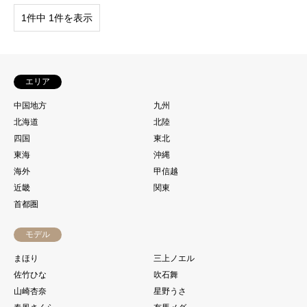
1件中 1件を表示
エリア
中国地方
九州
北海道
北陸
四国
東北
東海
沖縄
海外
甲信越
近畿
関東
首都圏
モデル
まほり
三上ノエル
佐竹ひな
吹石舞
山崎杏奈
星野うさ