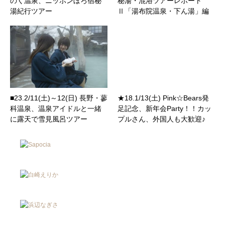
のく温泉、ニッポンぼろ宿秘
秘湯・混浴ツアーレポート
湯紀行ツアー
Ⅱ「湯布院温泉・下ん湯」編
■23.2/11(土)～12(日) 長野・蓼
★18.1/13(土) Pink☆Bears発
科温泉、温泉アイドルと一緒
足記念、新年会Party！！カッ
に露天で雪見風呂ツアー
プルさん、外国人も大歓迎♪