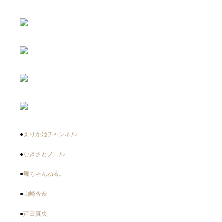
●
えりか姫チャンネル
●
なぎさとノエル
●
舞ちゃんねる。
●
山崎杏奈
●
芦田真央