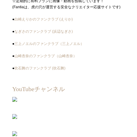
☆定期的に有料プランに画像・動画を投稿しています！
(Fantiaは、虎の穴が運営する安全なクリエイター応援サイトです)
●
白崎えりかのファンクラブ (えりか)
●
なぎさのファンクラブ (浜辺なぎさ)
●
三上ノエルのファンクラブ（三上ノエル）
●
山崎杏奈のファンクラブ（山崎杏奈）
●
吹石舞のファンクラブ (吹石舞)
YouTubeチャンネル