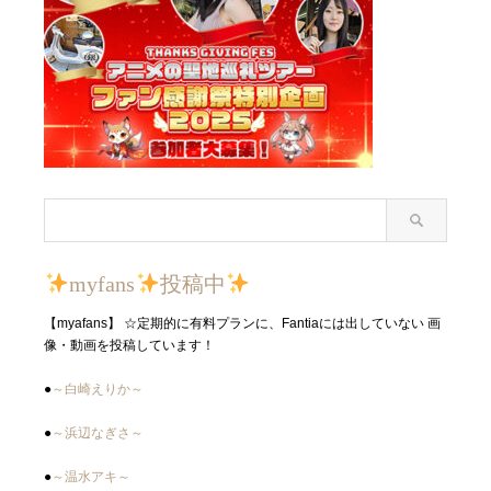
myfans
投稿中
【myafans】 ☆定期的に有料プランに、Fantiaには出していない 画
像・動画を投稿しています！
●
～白崎えりか～
●
～浜辺なぎさ～
●
～温水アキ～