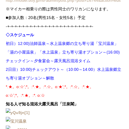
http://model.boy.jp/ntl-admin/post.php?post=16744&action=edit
※マイカー相乗りの際は男性同士のワリカンになります。
■参加人数：20名(男性15名・女性5名）予定
-+-+-+-+-+-+-+-+-+-+-+-+-+-+-+-+-+-+-+-+-+-+-+-
◇スケジュール
初日）12:00)法師温泉～水上温泉郷の立ち寄り湯「宝川温泉」
「湯の小屋温泉」「水上温泉」立ち寄り湯オプション～(16:00)
チェックイン～夕食宴会～露天風呂混浴タイム
2日目）10:00)チェックアウト～（10:00～14:00）水上温泉郷立
ち寄り湯オプション～解散
*.★。o:☆’;*。:*.★。:*.☆。o:★’;*。:*.☆。:*.★。
o:☆’;*。:*.★。:*. o:☆
知る人ぞ知る混浴大露天風呂「汪泉閣」