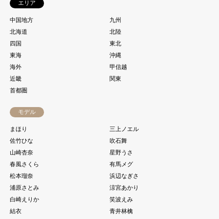
エリア
中国地方
九州
北海道
北陸
四国
東北
東海
沖縄
海外
甲信越
近畿
関東
首都圏
モデル
まほり
三上ノエル
佐竹ひな
吹石舞
山崎杏奈
星野うさ
春風さくら
有馬メグ
松本瑠奈
浜辺なぎさ
浦原さとみ
涼宮あかり
白崎えりか
笑波えみ
結衣
青井林檎