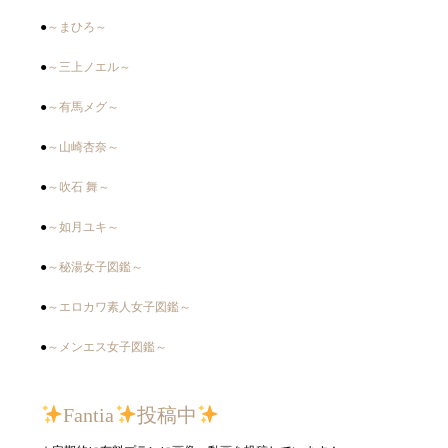
●
～まひろ～
●
～三上ノエル～
●
～有馬メグ～
●
～山崎杏奈～
●
～吹石 舞～
●
～如月ユキ～
●
～秘湯女子図鑑～
●
～エロカワ素人女子図鑑～
●
～メンエス女子図鑑～
Fantia
投稿中