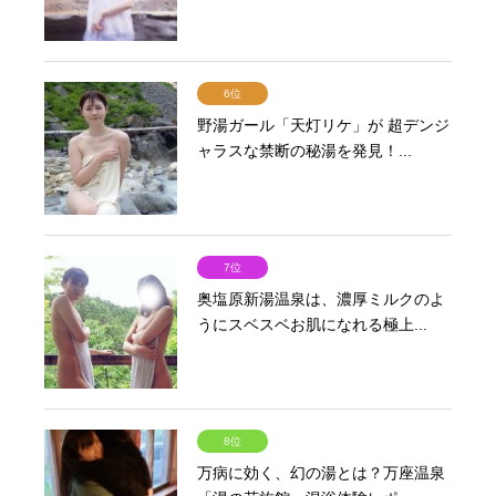
6位
野湯ガール「天灯リケ」が 超デンジ
ャラスな禁断の秘湯を発見！...
7位
奥塩原新湯温泉は、濃厚ミルクのよ
うにスベスベお肌になれる極上...
8位
万病に効く、幻の湯とは？万座温泉