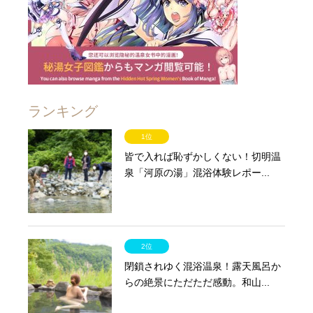
ランキング
1位
皆で入れば恥ずかしくない！切明温
泉「河原の湯」混浴体験レポー...
2位
閉鎖されゆく混浴温泉！露天風呂か
らの絶景にただただ感動。和山...