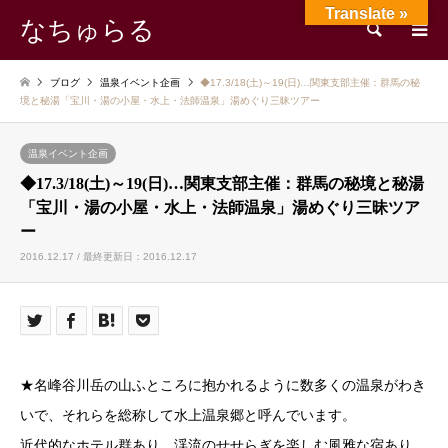
Translate »
なちゅらる
検索
ブログ
温泉イベント企画
◆17.3/18(土)～19(日)…関東支部主催：群馬の秘
境と秘湯「宝川・湯の小屋・水上・法師温泉」湯めぐり三昧ツアー
温泉イベント企画
◆17.3/18(土)～19(日)…関東支部主催：群馬の秘境と秘湯
「宝川・湯の小屋・水上・法師温泉」湯めぐり三昧ツア
ー
2016.12.17 / 最終更新日：2016.12.17
★名峰谷川岳の山ふところに抱かれるように数多くの温泉がわき
いで、それらを総称して水上温泉郷と呼んでいます。
近代的なホテル群あり、渓流のせせらぎを楽しむ風雅な宿あり、