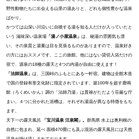
野性動物たちに出会える山里の湯ありと、どれも個性豊かな温泉
ばかり。
かつては山深い川沿いに自噴する湯を知る人だけが入っていたと
いう 滋味深い温泉場
「湯ノ小屋温泉」
は、秘湯の雰囲気も漂
い、その泉質と湯量は目を見張るものがありますので、温泉好き
の方にはおススメです。ここの旅館。他にはない貸切入浴だけの
宿で、源泉の18種の露天と4つの内湯が自由に使えます！
「法師温泉」
は、三国峠のふもとにある一軒宿。建物は全館木造
で国の登録有形文化財に指定されています。築100年を超す鹿鳴
館（ろくめいかん）調の「法師乃湯」は貫禄がただよう荘厳な佇
まい。４つに分かれた浴槽は、それぞれ湯温が異なる特徴をもち
ます。
天下一の露天風呂
「宝川温泉 汪泉閣」。
群馬県 水上は奥利根の
自然に包まれ、延べ 面積470畳にも及ぶ混浴の露天風呂には天然
温泉が掛け流しされております。