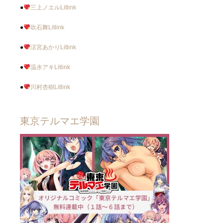
●
三上ノエルLitlink
●
吹石舞Litlink
●
涼宮あかりLitlink
●
温水アキLitlink
●
川村杏樹Litlink
東京テルマエ学園