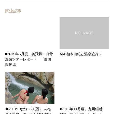
関連記事
■2015年5月度、奥飛騨・白骨
AKB柏木由紀と温泉旅行!?
温泉ツアーレポートⅠ「白骨
温泉編」
◆20.9/19(土)～21(祝)…みち
■2015年11月度、九州縦断、